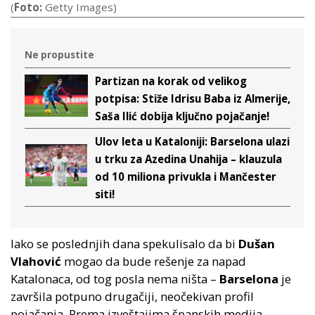
(
Foto:
Getty Images)
Ne propustite
Partizan na korak od velikog
potpisa: Stiže Idrisu Baba iz Almerije,
Saša Ilić dobija ključno pojačanje!
Ulov leta u Kataloniji: Barselona ulazi
u trku za Azedina Unahija – klauzula
od 10 miliona privukla i Mančester
siti!
Iako se poslednjih dana spekulisalo da bi
Dušan
Vlahović
mogao da bude rešenje za napad
Katalonaca, od tog posla nema ništa –
Barselona
je
završila potpuno drugačiji, neočekivan profil
pojačanja. Prema izveštajima španskih medija,