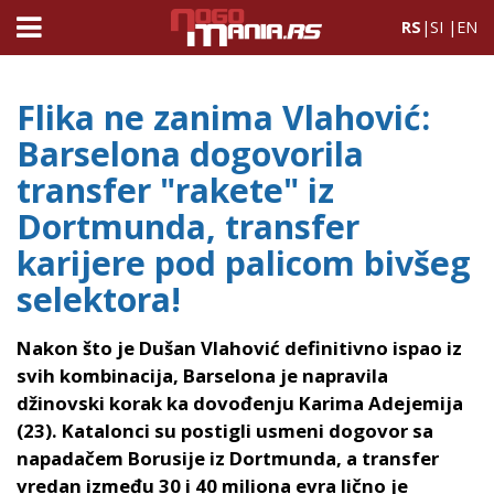
RS
|
SI
|
EN
Flika ne zanima Vlahović:
Barselona dogovorila
transfer "rakete" iz
Dortmunda, transfer
karijere pod palicom bivšeg
selektora!
Nakon što je Dušan Vlahović definitivno ispao iz
svih kombinacija, Barselona je napravila
džinovski korak ka dovođenju Karima Adejemija
(23). Katalonci su postigli usmeni dogovor sa
napadačem Borusije iz Dortmunda, a transfer
vredan između 30 i 40 miliona evra lično je