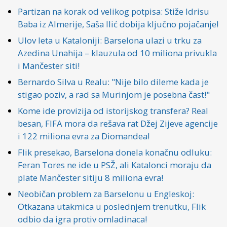
Partizan na korak od velikog potpisa: Stiže Idrisu
Baba iz Almerije, Saša Ilić dobija ključno pojačanje!
Ulov leta u Kataloniji: Barselona ulazi u trku za
Azedina Unahija – klauzula od 10 miliona privukla
i Mančester siti!
Bernardo Silva u Realu: "Nije bilo dileme kada je
stigao poziv, a rad sa Murinjom je posebna čast!"
Kome ide provizija od istorijskog transfera? Real
besan, FIFA mora da rešava rat Džej Zijeve agencije
i 122 miliona evra za Diomandea!
Flik presekao, Barselona donela konačnu odluku:
Feran Tores ne ide u PSŽ, ali Katalonci moraju da
plate Mančester sitiju 8 miliona evra!
Neobičan problem za Barselonu u Engleskoj:
Otkazana utakmica u poslednjem trenutku, Flik
odbio da igra protiv omladinaca!