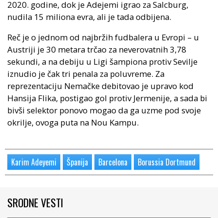
2020. godine, dok je Adejemi igrao za Salcburg,
nudila 15 miliona evra, ali je tada odbijena.
Reč je o jednom od najbržih fudbalera u Evropi – u
Austriji je 30 metara trčao za neverovatnih 3,78
sekundi, a na debiju u Ligi šampiona protiv Sevilje
iznudio je čak tri penala za poluvreme. Za
reprezentaciju Nemačke debitovao je upravo kod
Hansija Flika, postigao gol protiv Jermenije, a sada bi
bivši selektor ponovo mogao da ga uzme pod svoje
okrilje, ovoga puta na Nou Kampu.
Karim Adeyemi
Španija
Barcelona
Borussia Dortmund
SRODNE VESTI