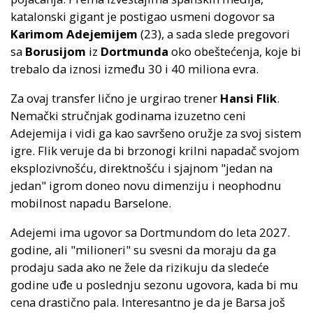
katalonski gigant je postigao usmeni dogovor sa
Karimom Adejemijem
(23), a sada slede pregovori
sa
Borusijom
iz
Dortmunda
oko obeštećenja, koje bi
trebalo da iznosi između 30 i 40 miliona evra.
Za ovaj transfer lično je urgirao trener
Hansi Flik
.
Nemački stručnjak godinama izuzetno ceni
Adejemija i vidi ga kao savršeno oružje za svoj sistem
igre. Flik veruje da bi brzonogi krilni napadač svojom
eksplozivnošću, direktnošću i sjajnom "jedan na
jedan" igrom doneo novu dimenziju i neophodnu
mobilnost napadu Barselone.
Adejemi ima ugovor sa Dortmundom do leta 2027.
godine, ali "milioneri" su svesni da moraju da ga
prodaju sada ako ne žele da rizikuju da sledeće
godine uđe u poslednju sezonu ugovora, kada bi mu
cena drastično pala. Interesantno je da je Barsa još