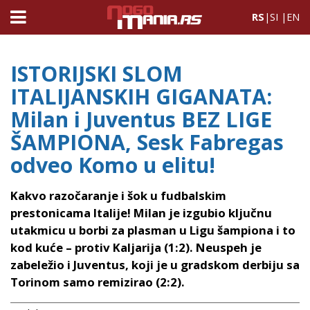
RS
|
SI
|
EN
ISTORIJSKI SLOM
ITALIJANSKIH GIGANATA:
Milan i Juventus BEZ LIGE
ŠAMPIONA, Sesk Fabregas
odveo Komo u elitu!
Kakvo razočaranje i šok u fudbalskim
prestonicama Italije! Milan je izgubio ključnu
utakmicu u borbi za plasman u Ligu šampiona i to
kod kuće – protiv Kaljarija (1:2). Neuspeh je
zabeležio i Juventus, koji je u gradskom derbiju sa
Torinom samo remizirao (2:2).