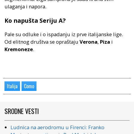
ulaganja i napora.
Ko napušta Seriju A?
Pale su odluke i o ispadanju iz prve italijanske lige.
Od elitnog društva se opraštaju
Verona
,
Piza
i
Kremoneze
.
Italija
Como
SRODNE VESTI
Ludnica na aerodromu u Firenci: Franko