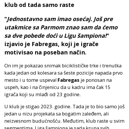
klub od tada samo raste
"
Jednostavno sam imao osećaj. Još pre
utakmice sa
Parmom
znao sam da ćemo
sa dve pobede doći u Ligu šampiona!
"
izjavio je
Fabregas
, koji je igrače
motivisao na poseban način.
On im je pokazao snimak biciklističke trke i trenutka
kada jedan od kolesara sa šeste pozicije napada prvo
mesto i u tome uspeva!
Fabregas
je ponosan na
uspeh, kao i na činjenicu da u kadru ima čak 15
igrača koji su mlađi od 23 godine.
U klub je stigao 2023. godine. Tada je to bio samo još
jedan u nizu projekata sa bogatim zaleđem, ali
neizvesnom budućnošću. Međutim, klub raste u svim
segmentima. Liga šampiona je sada kruna svih