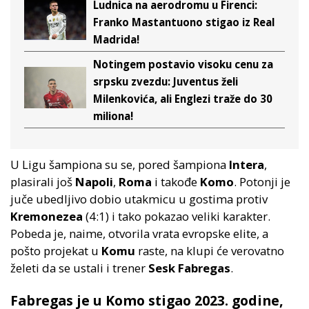
Ludnica na aerodromu u Firenci:
Franko Mastantuono stigao iz Real
Madrida!
Notingem postavio visoku cenu za
srpsku zvezdu: Juventus želi
Milenkovića, ali Englezi traže do 30
miliona!
U Ligu šampiona su se, pored šampiona
Intera
,
plasirali još
Napoli
,
Roma
i takođe
Komo
. Potonji je
juče ubedljivo dobio utakmicu u gostima protiv
Kremonezea
(4:1) i tako pokazao veliki karakter.
Pobeda je, naime, otvorila vrata evropske elite, a
pošto projekat u
Komu
raste, na klupi će verovatno
želeti da se ustali i trener
Sesk Fabregas
.
Fabregas je u Komo stigao 2023. godine,