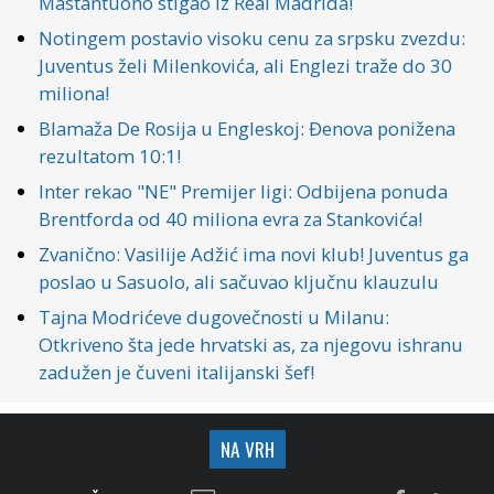
Mastantuono stigao iz Real Madrida!
Notingem postavio visoku cenu za srpsku zvezdu:
Juventus želi Milenkovića, ali Englezi traže do 30
miliona!
Blamaža De Rosija u Engleskoj: Đenova ponižena
rezultatom 10:1!
Inter rekao "NE" Premijer ligi: Odbijena ponuda
Brentforda od 40 miliona evra za Stankovića!
Zvanično: Vasilije Adžić ima novi klub! Juventus ga
poslao u Sasuolo, ali sačuvao ključnu klauzulu
Tajna Modrićeve dugovečnosti u Milanu:
Otkriveno šta jede hrvatski as, za njegovu ishranu
zadužen je čuveni italijanski šef!
NA VRH