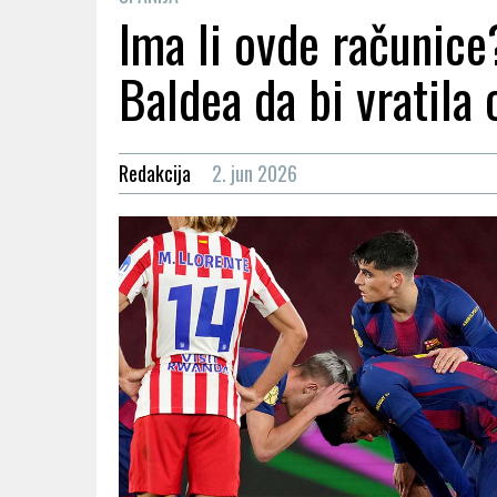
Ima li ovde računice
Baldea da bi vratila 
Redakcija
2. jun 2026