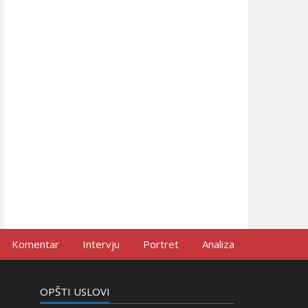
Komentar
Intervju
Portret
Analiza
OPŠTI USLOVI