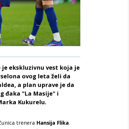
je ekskluzivnu vest koja je
selona ovog leta želi da
ldea, a plan uprave je da
g đaka "La Masije" i
 Marka Kukurelu.
ačunica trenera
Hansija Flika
.