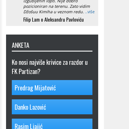
izgubljenih lopti. Nije dobro
pozicioniran na terenu. Zato vidim
Džošuu Kimiha u veznom redu.
...više
Filip Lam o Aleksandru Pavloviću
ANKETA
Ko nosi najviše krivice za razdor u
FK Partizan?
Predrag Mijatović
Danko Lazović
Rasim Ljajić