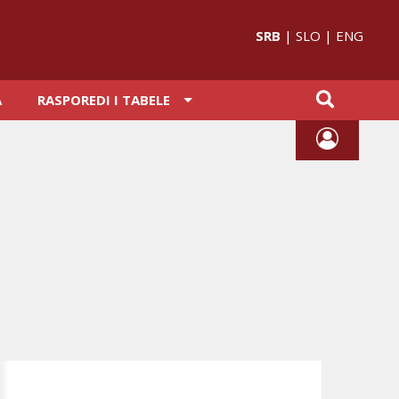
SRB
|
SLO
|
ENG
A
RASPOREDI I TABELE