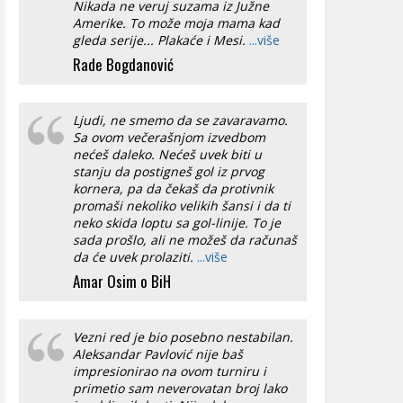
Nikada ne veruj suzama iz Južne
Amerike. To može moja mama kad
gleda serije... Plakaće i Mesi.
...više
Rade Bogdanović
Ljudi, ne smemo da se zavaravamo.
Sa ovom večerašnjom izvedbom
nećeš daleko. Nećeš uvek biti u
stanju da postigneš gol iz prvog
kornera, pa da čekaš da protivnik
promaši nekoliko velikih šansi i da ti
neko skida loptu sa gol-linije. To je
sada prošlo, ali ne možeš da računaš
da će uvek prolaziti.
...više
Amar Osim o BiH
Vezni red je bio posebno nestabilan.
Aleksandar Pavlović nije baš
impresionirao na ovom turniru i
primetio sam neverovatan broj lako