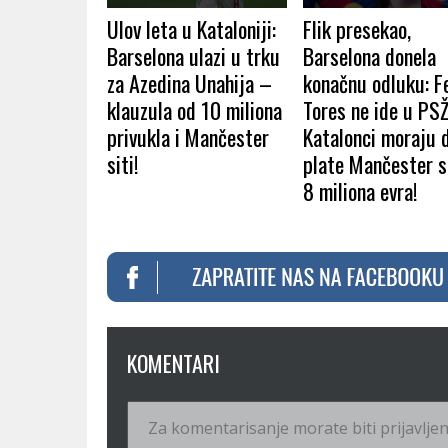
Ulov leta u Kataloniji:
Flik presekao,
Barselona ulazi u trku
Barselona donela
za Azedina Unahija –
konačnu odluku: F
klauzula od 10 miliona
Tores ne ide u PSŽ,
privukla i Mančester
Katalonci moraju 
siti!
plate Mančester s
8 miliona evra!
KOMENTARI