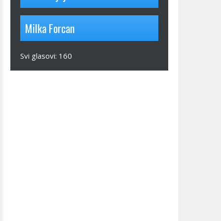
Milka Forcan
Svi glasovi:
160