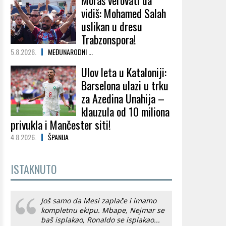
Moraš verovati da
vidiš: Mohamed Salah
uslikan u dresu
Trabzonspora!
5.8.2026.
MEĐUNARODNI ...
Ulov leta u Kataloniji:
Barselona ulazi u trku
za Azedina Unahija –
klauzula od 10 miliona
privukla i Mančester siti!
4.8.2026.
ŠPANIJA
ISTAKNUTO
Još samo da Mesi zaplače i imamo
kompletnu ekipu. Mbape, Nejmar se
baš isplakao, Ronaldo se isplakao...