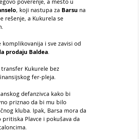
jegovo poverenje, a mesto u
anselo
, koji nastupa za
Barsu
na
ije rešenje, a Kukurela se
m.
komplikovanija i sve zavisi od
da prodaju Baldea
.
 transfer Kukurele bez
nansijskog fer-pleja.
panskog defanzivca kako bi
vno priznao da bi mu bilo
čnog kluba. Ipak, Barsa mora da
o pritiska Plavce i pokušava da
taloncima.