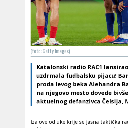
(foto: Getty Images)
Katalonski radio RAC1 lansirao 
uzdrmala fudbalsku pijacu! Bar
proda levog beka Alehandra Ba
na njegovo mesto dovede bivše
aktuelnog defanzivca Čelsija,
Iza ove odluke krije se jasna taktička r