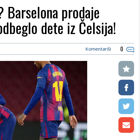
? Barselona prodaje
odbeglo dete iz Čelsija!
0
Komentariši