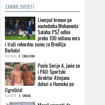
ZANIMLJIVOSTI
Liverpul krenuo po
naslednika Mohameda
Salaha: PSŽ odbio
preko 100 miliona evra
i traži rekordnu sumu za Bredlija
Barkolu!
4.8.2026.
ENGLESKA
Posle Serije A, javio se
i PAO: Sportski
direktor Atinjana
dolazi u Humsku po
Ugrešića!
5.8.2026.
SRBIJA