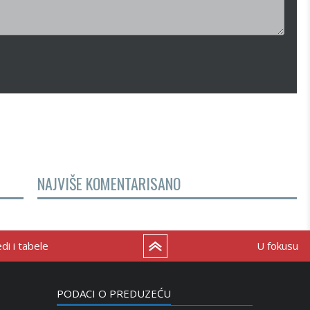
NAJVIŠE KOMENTARISANO
i i tabele
U fokusu
PODACI O PREDUZEĆU