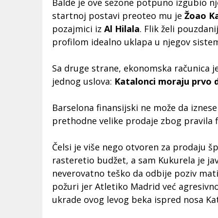
Balde je ove sezone potpuno izgubio n
startnoj postavi preoteo mu je
Žoao K
pozajmici iz
Al Hilala
. Flik želi pouzdan
profilom idealno uklapa u njegov siste
Sa druge strane, ekonomska računica je 
jednog uslova:
Katalonci moraju prvo 
Barselona finansijski ne može da iznese
prethodne velike prodaje zbog pravila fi
Čelsi je više nego otvoren za prodaju š
rasteretio budžet, a sam Kukurela je ja
neverovatno teško da odbije poziv mati
požuri jer Atletiko Madrid već agresivn
ukrade ovog levog beka ispred nosa Ka