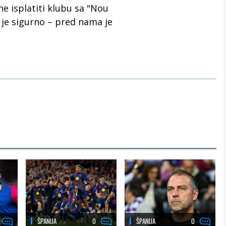
ne isplatiti klubu sa "Nou
 je sigurno – pred nama je
ŠPANIJA
0
ŠPANIJA
0