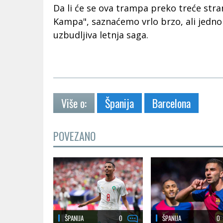
Da li će se ova trampa preko treće stra
Kampa", saznaćemo vrlo brzo, ali jedno
uzbudljiva letnja saga.
Više o:
Španija
Barcelona
POVEZANO
ŠPANIJA
0
ŠPANIJA
0