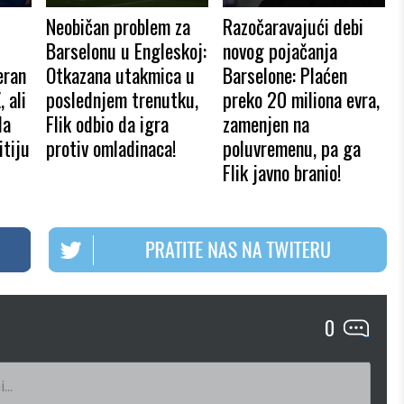
Neobičan problem za
Razočaravajući debi
Barselonu u Engleskoj:
novog pojačanja
eran
Otkazana utakmica u
Barselone: Plaćen
 ali
poslednjem trenutku,
preko 20 miliona evra,
da
Flik odbio da igra
zamenjen na
itiju
protiv omladinaca!
poluvremenu, pa ga
Flik javno branio!
0