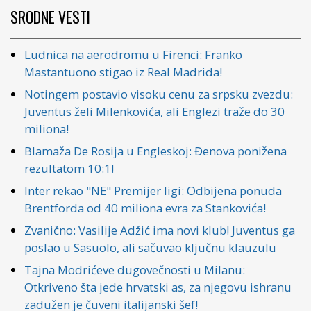
SRODNE VESTI
Ludnica na aerodromu u Firenci: Franko
Mastantuono stigao iz Real Madrida!
Notingem postavio visoku cenu za srpsku zvezdu:
Juventus želi Milenkovića, ali Englezi traže do 30
miliona!
Blamaža De Rosija u Engleskoj: Đenova ponižena
rezultatom 10:1!
Inter rekao "NE" Premijer ligi: Odbijena ponuda
Brentforda od 40 miliona evra za Stankovića!
Zvanično: Vasilije Adžić ima novi klub! Juventus ga
poslao u Sasuolo, ali sačuvao ključnu klauzulu
Tajna Modrićeve dugovečnosti u Milanu:
Otkriveno šta jede hrvatski as, za njegovu ishranu
zadužen je čuveni italijanski šef!