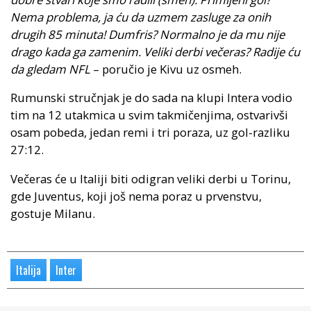
Nema problema, ja ću da uzmem zasluge za onih
drugih 85 minuta! Dumfris? Normalno je da mu nije
drago kada ga zamenim. Veliki derbi večeras? Radije ću
da gledam NFL
– poručio je Kivu uz osmeh.
Rumunski stručnjak je do sada na klupi Intera vodio
tim na 12 utakmica u svim takmičenjima, ostvarivši
osam pobeda, jedan remi i tri poraza, uz gol-razliku
27:12.
Večeras će u Italiji biti odigran veliki derbi u Torinu,
gde Juventus, koji još nema poraz u prvenstvu,
gostuje Milanu.
Italija
Inter