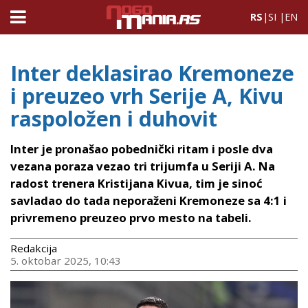
RS
|
SI
|
EN
Inter deklasirao Kremoneze
i preuzeo vrh Serije A, Kivu
raspoložen i duhovit
Inter je pronašao pobednički ritam i posle dva
vezana poraza vezao tri trijumfa u Seriji A. Na
radost trenera Kristijana Kivua, tim je sinoć
savladao do tada neporaženi Kremoneze sa 4:1 i
privremeno preuzeo prvo mesto na tabeli.
Redakcija
5. oktobar 2025, 10:43