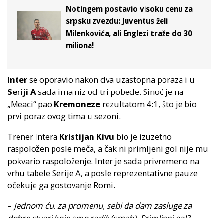
Notingem postavio visoku cenu za
srpsku zvezdu: Juventus želi
Milenkovića, ali Englezi traže do 30
miliona!
Inter
se oporavio nakon dva uzastopna poraza i u
Seriji A
sada ima niz od tri pobede. Sinoć je na
„Meaci“ pao
Kremoneze
rezultatom 4:1, što je bio
prvi poraz ovog tima u sezoni.
Trener Intera
Kristijan Kivu
bio je izuzetno
raspoložen posle meča, a čak ni primljeni gol nije mu
pokvario raspoloženje. Inter je sada privremeno na
vrhu tabele Serije A, a posle reprezentativne pauze
očekuje ga gostovanje Romi.
–
Jednom ću, za promenu, sebi da dam zasluge za
dobre stvari koje smo radili (smeh). Primljeni gol?