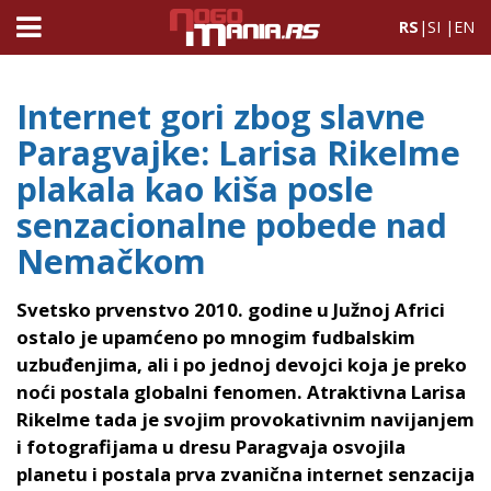
RS
|
SI
|
EN
Internet gori zbog slavne
Paragvajke: Larisa Rikelme
plakala kao kiša posle
senzacionalne pobede nad
Nemačkom
Svetsko prvenstvo 2010. godine u Južnoj Africi
ostalo je upamćeno po mnogim fudbalskim
uzbuđenjima, ali i po jednoj devojci koja je preko
noći postala globalni fenomen. Atraktivna Larisa
Rikelme tada je svojim provokativnim navijanjem
i fotografijama u dresu Paragvaja osvojila
planetu i postala prva zvanična internet senzacija