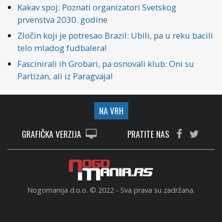
Kakav spoj: Poznati organizatori Svetskog
prvenstva 2030. godine
Zločin koji je potresao Brazil: Ubili, pa u reku bacili
telo mladog fudbalera!
Fascinirali ih Grobari, pa osnovali klub: Oni su
Partizan, ali iz Paragvaja!
NA VRH
GRAFIČKA VERZIJA
PRATITE NAS
Nogomanija d.o.o. © 2022 - Sva prava su zadržana.