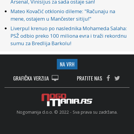
Arsenal, Vinisijus za sada ostaje san!
Mateo Kovačić otklonio dileme: "Računaju na
mene, ostajem u Mančester sitiju!"
Liverpul krenuo po naslednika Mohameda Salaha:
PSŽ odbio preko 100 miliona evra i traži rekordnu
sumu za Bredlija Barkolu!
NA VRH
GRAFIČKA VERZIJA
PRATITE NAS
Nogomanija d.o.o. © 2022 - Sva prava su zadržana.