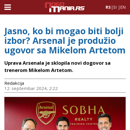
RS
|
SI
|
EN
Jasno, ko bi mogao biti bolji
izbor? Arsenal je produžio
ugovor sa Mikelom Artetom
Uprava Arsenala je sklopila novi dogovor sa
trenerom Mikelom Artetom.
Redakcija
12. septembar 2024, 2:22