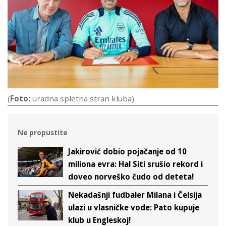
(
Foto:
uradna spletna stran kluba)
Ne propustite
Jakirović dobio pojačanje od 10
miliona evra: Hal Siti srušio rekord i
doveo norveško čudo od deteta!
Nekadašnji fudbaler Milana i Čelsija
ulazi u vlasničke vode: Pato kupuje
klub u Engleskoj!