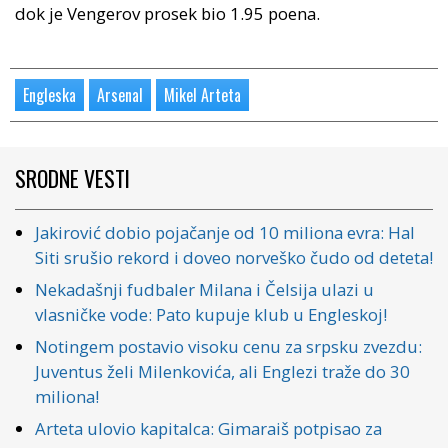
dok je Vengerov prosek bio 1.95 poena.
Engleska
Arsenal
Mikel Arteta
SRODNE VESTI
Jakirović dobio pojačanje od 10 miliona evra: Hal
Siti srušio rekord i doveo norveško čudo od deteta!
Nekadašnji fudbaler Milana i Čelsija ulazi u
vlasničke vode: Pato kupuje klub u Engleskoj!
Notingem postavio visoku cenu za srpsku zvezdu:
Juventus želi Milenkovića, ali Englezi traže do 30
miliona!
Arteta ulovio kapitalca: Gimaraiš potpisao za