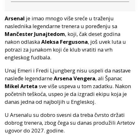
Arsenal
je imao mnogo više sreće u traženju
naslednika legendarne trenera u poređenju sa
Mančester Junajtedom
, koji, čak deset godina
nakon odlaska
Aleksa Fergusona
, još uvek luta u
potrazi za junakom koji će klub vratiti na vrh
engleskog fudbala.
Unaj Emeri i Fredi Ljungberg nisu uspeli da nastave
nasleđe legendarne
Arsena Vengera
, ali Španac
Mikel Arteta
sve više uspeva u tom zadatku. Nakon
početnih teškoća, uspeo je da izgradi ekipu koja je
danas jedna od najboljih u Engleskoj.
U Arsenalu su dobro svesni da treba čvrsto držati
dobrog trenera, zbog čega su danas produžili Artetov
ugovor do 2027. godine.