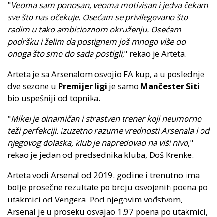
"
Veoma sam ponosan, veoma motivisan i jedva čekam
sve što nas očekuje. Osećam se privilegovano što
radim u tako ambicioznom okruženju. Osećam
podršku i želim da postignem još mnogo više od
onoga što smo do sada postigli
," rekao je Arteta.
Arteta je sa Arsenalom osvojio FA kup, a u poslednje
dve sezone u
Premijer ligi
je samo
Mančester Siti
bio uspešniji od topnika.
"
Mikel je dinamičan i strastven trener koji neumorno
teži perfekciji. Izuzetno razume vrednosti Arsenala i od
njegovog dolaska, klub je napredovao na viši nivo
,"
rekao je jedan od predsednika kluba, Đoš Krenke.
Arteta vodi Arsenal od 2019. godine i trenutno ima
bolje prosečne rezultate po broju osvojenih poena po
utakmici od Vengera. Pod njegovim vođstvom,
Arsenal je u proseku osvajao 1.97 poena po utakmici,