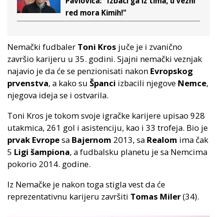
Pavlovića: "Izbaci ga iz tima, u vezni
red mora Kimih!"
Nemački fudbaler
Toni Kros
juče je i zvanično
završio karijeru u 35. godini. Sjajni nemački veznjak
najavio je da će se penzionisati nakon
Evropskog
prvenstva
, a kako su
Španci
izbacili njegove
Nemce
,
njegova ideja se i ostvarila.
Toni Kros je tokom svoje igračke karijere upisao 928
utakmica, 261 gol i asistenciju, kao i 33 trofeja. Bio je
prvak Evrope
sa
Bajernom
2013, sa
Realom
ima čak
5
Ligi šampiona
, a fudbalsku planetu je sa Nemcima
pokorio 2014. godine.
Iz Nemačke je nakon toga stigla vest da će
reprezentativnu karijeru završiti
Tomas Miler
(34).