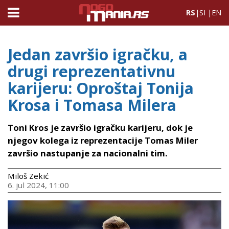
RS
|
SI
|
EN
Jedan završio igračku, a
drugi reprezentativnu
karijeru: Oproštaj Tonija
Krosa i Tomasa Milera
Toni Kros je završio igračku karijeru, dok je
njegov kolega iz reprezentacije Tomas Miler
završio nastupanje za nacionalni tim.
Miloš Zekić
6. jul 2024, 11:00