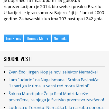
je doprineo 131 nastupom i 45 golova. S
reprezentacijom je 2014. bio svetski prvak u Brazilu.
U karijeri je igrao samo za Bajern, čiji je član od 2000.
godine. Za bavarski klub ima 707 nastupa i 242 gola.
Toni Kroos
Thomas Müller
Nemačka
SRODNE VESTI
Zvanično: Jirgen Klop je novi selektor Nemačke!
Lam "udario" na Nagelsmana i Srbina Pavlovića:
"Izbaci ga iz tima, u vezni red mora Kimih!"
Šok na Mundijalu: Želja Real Madrida teže
povređena, za njega je Svetsko prvenstvo završeno!
Ludnica u Torontu: Nemačka bila na rubu ponora,