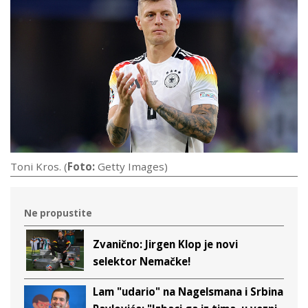
Toni Kros. (
Foto:
Getty Images)
Ne propustite
Zvanično: Jirgen Klop je novi
selektor Nemačke!
Lam "udario" na Nagelsmana i Srbina