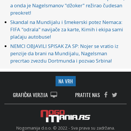
a onda je Nagelsmanov "džoker" režirao čudesan
preokret!
Skandal na Mundijalu i šmekerski potez Nemaca:
FIFA "odrala" navijače za karte, Kimih i ekipa sami
plaćaju autobuse!
NEMCI OBJAVILI SPISAK ZA SP: Nojer se vratio iz
penzije da brani na Mundijalu, Nagelsman
precrtao zvezdu Dortmunda i pozvao Srbina!
NA VRH
GRAFIČKA VERZIJA
PRATITE NAS
Nogomanija d.o.o. © 2022 - Sva prava su zadržana.