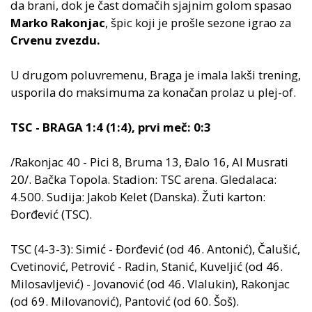
da brani, dok je čast domačih sjajnim golom spasao
Marko Rakonjac
, špic koji je prošle sezone igrao za
Crvenu zvezdu.
U drugom poluvremenu, Braga je imala lakši trening,
usporila do maksimuma za konačan prolaz u plej-of.
TSC - BRAGA 1:4 (1:4), prvi meč: 0:3
/Rakonjac 40 - Pici 8, Bruma 13, Đalo 16, Al Musrati
20/. Bačka Topola. Stadion: TSC arena. Gledalaca:
4.500. Sudija: Jakob Kelet (Danska). Žuti karton:
Đorđević (TSC).
TSC (4-3-3): Simić - Đorđević (od 46. Antonić), Čalušić,
Cvetinović, Petrović - Radin, Stanić, Kuveljić (od 46.
Milosavljević) - Jovanović (od 46. Vlalukin), Rakonjac
(od 69. Milovanović), Pantović (od 60. Šoš).