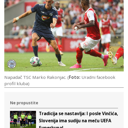
Napadač TSC Marko Rakonjac. (
Foto:
Uradni facebook
profil kluba)
Ne propustite
Tradicija se nastavlja: I posle Vinčića,
Slovenija ima sudiju na meču UEFA
Superkupa!