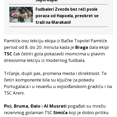
Fudbaleri Zvezde bez reči posle
poraza od Hapoela, preokret se
traži na Marakani!
Pamtiće ovu lekciju ekipa iz Bačke Topole! Pamtiće
period od 8. do 20. minuta kada je
Braga
dala ekipi
TSC
čak četitri gola pokazavši momcima u plavim
dresovima lekciju iz modernog fudbala.
Trčanje, dupli pas, promena mesta i direktnost. Te
četiri komponente bile su ključne za pobedu
Portugalaca i u revanšu u vojvođanskom gradiću i na
TSC Areni.
Pici, Bruma, Đalo
i
Al Musrati
pogađali su mrežu
rezervnog golaman TSC
Simića
koji je dobio priliku