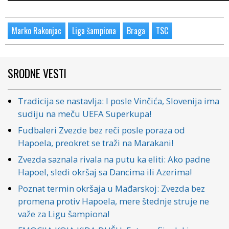
Marko Rakonjac
Liga šampiona
Braga
TSC
SRODNE VESTI
Tradicija se nastavlja: I posle Vinčića, Slovenija ima
sudiju na meču UEFA Superkupa!
Fudbaleri Zvezde bez reči posle poraza od
Hapoela, preokret se traži na Marakani!
Zvezda saznala rivala na putu ka eliti: Ako padne
Hapoel, sledi okršaj sa Dancima ili Azerima!
Poznat termin okršaja u Mađarskoj: Zvezda bez
promena protiv Hapoela, mere štednje struje ne
važe za Ligu šampiona!