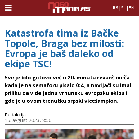
RS
|
SI
|
EN
Katastrofa tima iz Bačke
Topole, Braga bez milosti:
Evropa je baš daleko od
ekipe TSC!
Sve je bilo gotovo već u 20. minutu revanš meča
kada je na semaforu pisalo 0:4, a navijači su imali
priliku da vide jednu vrhunsku evropsku ekipu i
gde je u ovom trenutku srpski vicešampion.
Redakcija
15. avgust 2023, 8:56