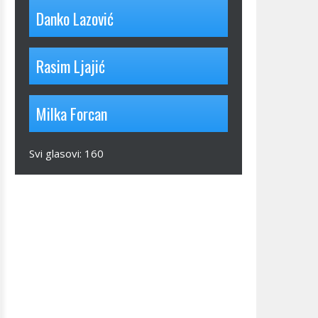
Danko Lazović
Rasim Ljajić
Milka Forcan
Svi glasovi:
160