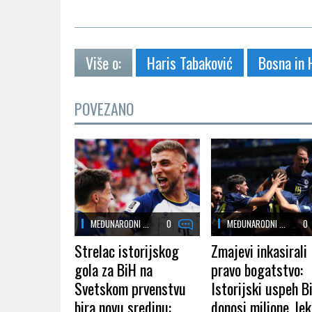
Više o:
Haris Tabaković
Bosna in 
POVEZANO
MEĐUNARODNI ...
0
MEĐUNARODNI ...
0
Strelac istorijskog
Zmajevi inkasirali
gola za BiH na
pravo bogatstvo:
Svetskom prvenstvu
Istorijski uspeh B
bira novu sredinu:
donosi milione, lek