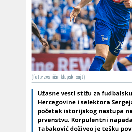
(foto: zvanični klupski sajt)
Užasne vesti stižu za fudbalsk
Hercegovine i selektora Sergej
početak istorijskog nastupa 
prvenstvu. Korpulentni napada
Tabaković doživeo je tešku po