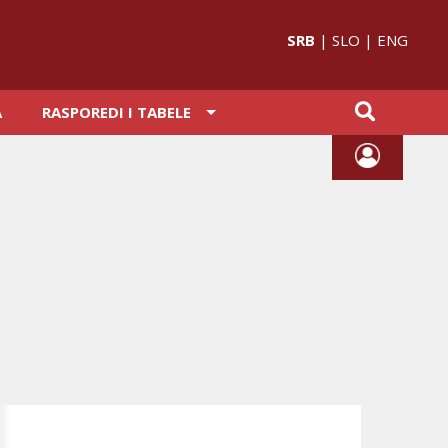
SRB
|
SLO
|
ENG
A
RASPOREDI I TABELE