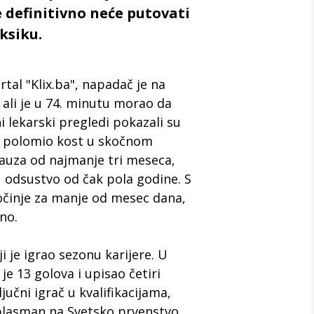
 definitivno neće putovati
ksiku.
al "Klix.ba", napadač je na
 ali je u 74. minutu morao da
i lekarski pregledi pokazali su
 polomio kost u skočnom
auza od najmanje tri meseca,
 odsustvo od čak pola godine. S
činje za manje od mesec dana,
no.
i je igrao sezonu karijere. U
e 13 golova i upisao četiri
ljučni igrač u kvalifikacijama,
 plasman na Svetsko prvenstvo