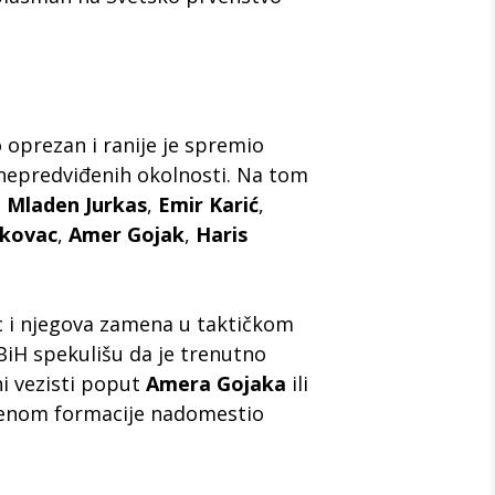
 oprezan i ranije je spremio
 nepredviđenih okolnosti. Na tom
,
Mladen Jurkas
,
Emir Karić
,
akovac
,
Amer Gojak
,
Haris
c i njegova zamena u taktičkom
 BiH spekulišu da je trenutno
ni vezisti poput
Amera Gojaka
ili
menom formacije nadomestio