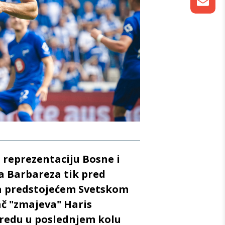
u reprezentaciju Bosne i
a Barbareza tik pred
na predstojećem Svetskom
č "zmajeva" Haris
vredu u poslednjem kolu