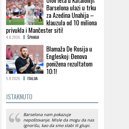
Ulov leta u Kataloniji:
Barselona ulazi u trku
za Azedina Unahija –
klauzula od 10 miliona
privukla i Mančester siti!
4.8.2026.
ŠPANIJA
Blamaža De Rosija u
Engleskoj: Đenova
ponižena rezultatom
10:1!
5.8.2026.
ITALIJA
ISTAKNUTO
Barselona nam pokazuje
nepoštovanje. Misle da mogu da nas
ignorišu, kao da smo slabi ili glupi.