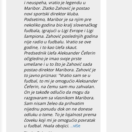
i neuspeha, vratio je legendu u
Maribor. Zlatko Zahović je postao
novi sportski direktor kluba.
Podsetimo, Maribor je sa njim pre
nekoliko godina bio kralj slovenačkog
fudbala, igrajući u Ligi Evrope i Ligi
šampiona. Zahović poslednjih godina
nije radio u fudbalu. Vratio se ove
godine, i to kao Uefa skaut.
Predsednik Uefa Aleksander Čeferin
očigledno je imao svoje prste
umešane i u to što je Zahović sada
postao direktor Maribora. Zahović je
to javno priznao: "Vratio sam se u
fudbal, to mi je omogućio Aleksander
Čeferin, na čemu sam mu zahvalan.
On je takođe odlučio da mogu da
razgovaram sa vlasnikom Maribora.
Sam nisam želeo da prihvatim
nijednu ponudu dok on ne donese
odluku o tome. To je lojalnost prema
čoveku koji mi je omogućio povratak
u fudbal. Hvala obojici.
...više