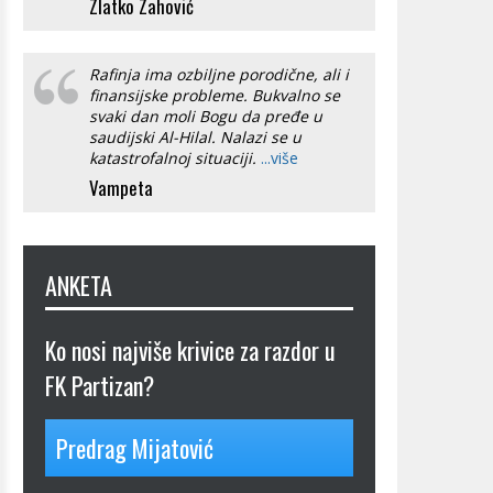
Zlatko Zahović
Rafinja ima ozbiljne porodične, ali i
finansijske probleme. Bukvalno se
svaki dan moli Bogu da pređe u
saudijski Al-Hilal. Nalazi se u
katastrofalnoj situaciji.
...više
Vampeta
ANKETA
Ko nosi najviše krivice za razdor u
FK Partizan?
Predrag Mijatović