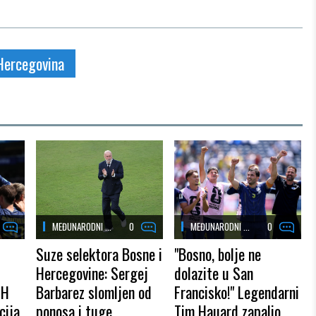
Hercegovina
MEĐUNARODNI ...
0
MEĐUNARODNI ...
0
Suze selektora Bosne i
"Bosno, bolje ne
Hercegovine: Sergej
dolazite u San
iH
Barbarez slomljen od
Francisko!" Legendarni
cija
ponosa i tuge
Tim Hauard zapalio