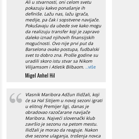
Ali u stvarnosti, oni celom svetu
pokazuju kakvo ponašanje ih
definiše. Lažu nas, lažu igrača,
medije, pa čak i sopstvene navijače.
Pokušavaju da ubede sve kako mogu
da realizuju transfer koji je zapravo
daleko iznad njihovih finansijskih
mogućnosti. Ovo nije prvi put da
Barselona ovako postupa, fudbalski
svet to dobro zna. Prošle godine su
uradili skoro istu stvar sa Nikom
Vilijamsom i Atletik Bilbaom.
...više
Migel Anhel Hil
Vlasnik Maribora Adžun Ilidžali, koji
će sa Hal Sitijem u novoj sezoni igrati
u elitnoj Premijer ligi, danas je
obradovao razočarane navijače
Maribora. Najveći slovenački klub
završio je sezonu na petom mestu.
Ilidžali je morao da reaguje. Nakon
dve sezone ulaganja, trošenja novca