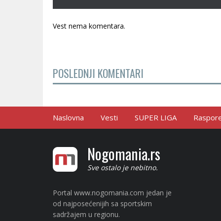
Vest nema komentara.
POSLEDNJI KOMENTARI
Naslovna
Vesti
SUPER LIGA
Raspored
Nogomania.rs
Sve ostalo je nebitno.
Portal www.nogomania.com jedan je
od najposećenijih sa sportskim
sadržajem u regionu.