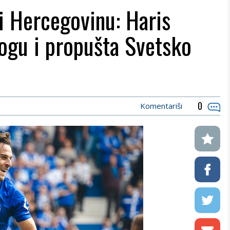
i Hercegovinu: Haris
ogu i propušta Svetsko
0
Komentariši