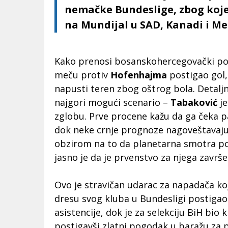
nemačke Bundeslige, zbog koje
na Mundijal u SAD, Kanadi i Me
Kako prenosi bosanskohercegovački port
meču protiv
Hofenhajma
postigao gol,
napusti teren zbog oštrog bola. Detaljn
najgori mogući scenario –
Tabaković
je
zglobu. Prve procene kažu da ga čeka p
dok neke crnje prognoze nagoveštavaju
obzirom na to da planetarna smotra po
jasno je da je prvenstvo za njega završe
Ovo je stravičan udarac za napadača koj
dresu svog kluba u Bundesligi postigao j
asistencije, dok je za selekciju BiH bio k
postigavši zlatni pogodak u baražu za