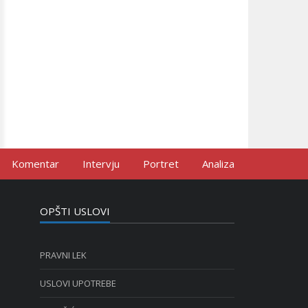
Komentar
Intervju
Portret
Analiza
OPŠTI USLOVI
PRAVNI LEK
USLOVI UPOTREBE