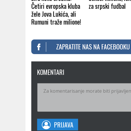
Četiri evropska kluba
za srpski fudbal
žele Jova Lukića, ali
Rumuni traže milione!
KOMENTARI
PRIJAVA