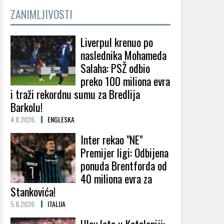
ZANIMLJIVOSTI
Liverpul krenuo po
naslednika Mohameda
Salaha: PSŽ odbio
preko 100 miliona evra
i traži rekordnu sumu za Bredlija
Barkolu!
4.8.2026.
ENGLESKA
Inter rekao "NE"
Premijer ligi: Odbijena
ponuda Brentforda od
40 miliona evra za
Stankovića!
5.8.2026.
ITALIJA