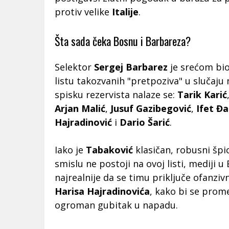
protiv velike
Italije
.
Šta sada čeka Bosnu i Barbareza?
Selektor
Sergej Barbarez
je srećom bio
listu takozvanih "pretpoziva" u slučaju
spisku rezervista nalaze se:
Tarik Karić
Arjan Malić
,
Jusuf Gazibegović
,
Ifet Đ
Hajradinović
i
Dario Šarić
.
Iako je
Tabaković
klasičan, robusni špi
smislu ne postoji na ovoj listi, mediji u
najrealnije da se timu priključe ofanziv
Harisa Hajradinovića
, kako bi se pro
ogroman gubitak u napadu.