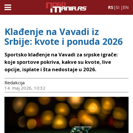
RS
|
SI
|
EN
Klađenje na Vavadi iz
Srbije: kvote i ponuda 2026
Sportsko klađenje na Vavadi za srpske igrače:
koje sportove pokriva, kakve su kvote, live
opcije, isplate i šta nedostaje u 2026.
Redakcija
14. maj 2026, 10:32