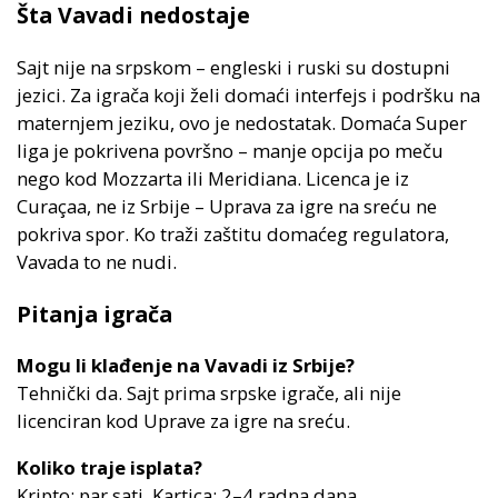
Šta Vavadi nedostaje
Sajt nije na srpskom – engleski i ruski su dostupni
jezici. Za igrača koji želi domaći interfejs i podršku na
maternjem jeziku, ovo je nedostatak. Domaća Super
liga je pokrivena površno – manje opcija po meču
nego kod Mozzarta ili Meridiana. Licenca je iz
Curaçaa, ne iz Srbije – Uprava za igre na sreću ne
pokriva spor. Ko traži zaštitu domaćeg regulatora,
Vavada to ne nudi.
Pitanja igrača
Mogu li klađenje na Vavadi iz Srbije?
Tehnički da. Sajt prima srpske igrače, ali nije
licenciran kod Uprave za igre na sreću.
Koliko traje isplata?
Kripto: par sati. Kartica: 2–4 radna dana.