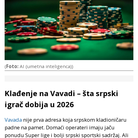
(
Foto:
AI (umetna inteligenca))
Klađenje na Vavadi – šta srpski
igrač dobija u 2026
Vavada
nije prva adresa koja srpskom kladioničaru
padne na pamet. Domaći operateri imaju jaču
ponudu Super lige i bolji srpski sportski sadržaj. Ali