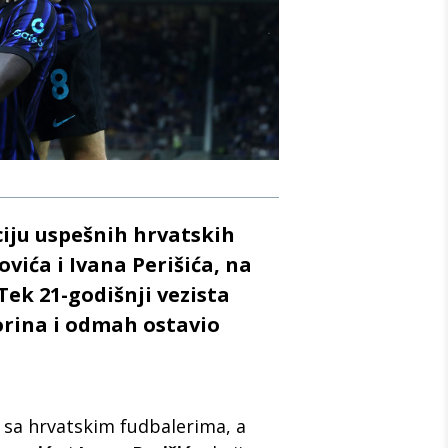
ciju uspešnih hrvatskih
vića i Ivana Perišića, na
Tek 21-godišnji vezista
Torina i odmah ostavio
a sa hrvatskim fudbalerima, a