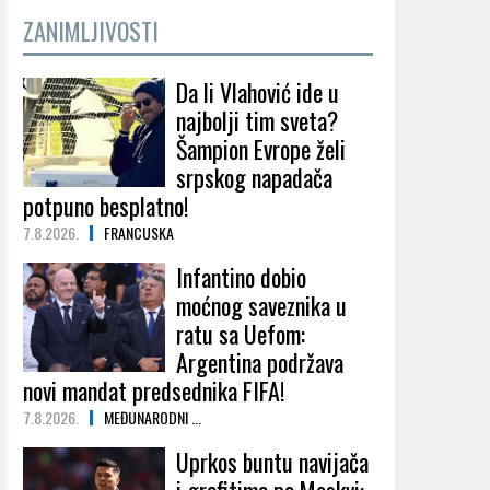
ZANIMLJIVOSTI
Da li Vlahović ide u
najbolji tim sveta?
Šampion Evrope želi
srpskog napadača
potpuno besplatno!
7.8.2026.
FRANCUSKA
Infantino dobio
moćnog saveznika u
ratu sa Uefom:
Argentina podržava
novi mandat predsednika FIFA!
7.8.2026.
MEĐUNARODNI ...
Uprkos buntu navijača