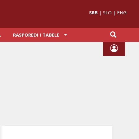
SRB
|
SLO
|
ENG
A
RASPOREDI I TABELE