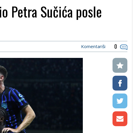
lio Petra Sučića posle
0
Komentariši