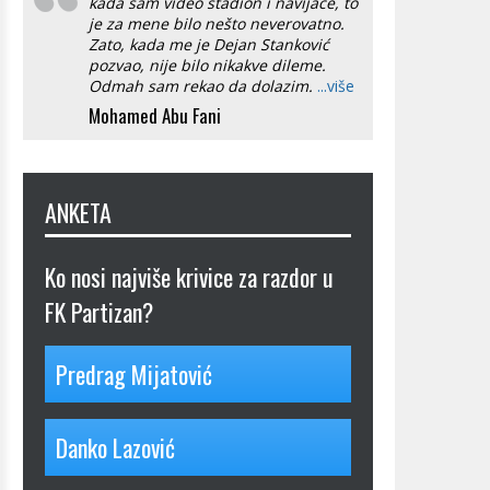
kada sam video stadion i navijače, to
je za mene bilo nešto neverovatno.
Zato, kada me je Dejan Stanković
pozvao, nije bilo nikakve dileme.
Odmah sam rekao da dolazim.
...više
Mohamed Abu Fani
ANKETA
Ko nosi najviše krivice za razdor u
FK Partizan?
Predrag Mijatović
Danko Lazović