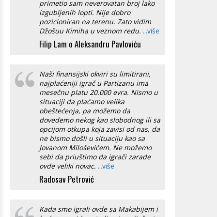
primetio sam neverovatan broj lako
izgubljenih lopti. Nije dobro
pozicioniran na terenu. Zato vidim
Džošuu Kimiha u veznom redu.
...više
Filip Lam o Aleksandru Pavloviću
Naši finansijski okviri su limitirani,
najplaćeniji igrač u Partizanu ima
mesečnu platu 20.000 evra. Nismo u
situaciji da plaćamo velika
obeštećenja, pa možemo da
dovedemo nekog kao slobodnog ili sa
opcijom otkupa koja zavisi od nas, da
ne bismo došli u situaciju kao sa
Jovanom Miloševićem. Ne možemo
sebi da priuštimo da igrači zarade
ovde veliki novac.
...više
Radosav Petrović
Kada smo igrali ovde sa Makabijem i