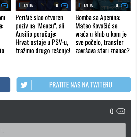
ITALIJA
0
ITALIJA
0
om
Perišić slao otvoren
Bomba sa Apenina:
a:
poziv na "Meacu", ali
Mateo Kovačić se
Ausilio poručuje:
vraća u klub u kom je
Hrvat ostaje u PSV-u,
sve počelo, transfer
io
tražimo drugo rešenje!
završava stari znanac?
0