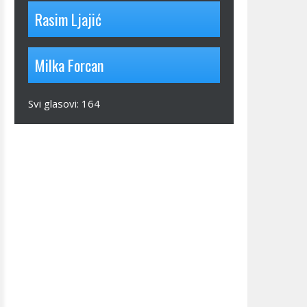
Rasim Ljajić
Milka Forcan
Svi glasovi:
164