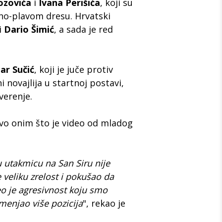
ozovića
i
Ivana Perišića
, koji su
rno-plavom dresu. Hrvatski
i
Dario Šimić
, a sada je red
ar Sučić
, koji je juče protiv
ini novajlija u startnoj postavi,
erenje.
tvo onim što je video od mladog
u utakmicu na San Siru nije
 veliku zrelost i pokušao da
eo je agresivnost koju smo
 menjao više pozicija
", rekao je