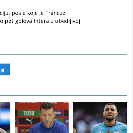
ciju, posle koje je Francuz
 pet golova Intera u ubedljivoj
ter