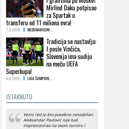
i grafitima po Moskvi:
Mirlind Daku potpisao
za Spartak u
transferu od 11 miliona evra!
7.8.2026.
MEĐUNARODNI ...
Tradicija se nastavlja:
I posle Vinčića,
Slovenija ima sudiju
na meču UEFA
Superkupa!
6.8.2026.
LIGA ŠAMPION...
ISTAKNUTO
Vezni red je bio posebno nestabilan.
Aleksandar Pavlović nije baš
impresionirao na ovom turniru i