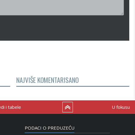
NAJVIŠE KOMENTARISANO
i i tabele
U fokusu
PODACI O PREDUZEĆU