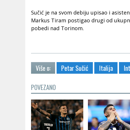
Sučić je na svom debiju upisao i asisten
Markus Tiram postigao drugi od ukupno
pobedi nad Torinom.
Više o:
Petar Sučić
Italija
In
POVEZANO