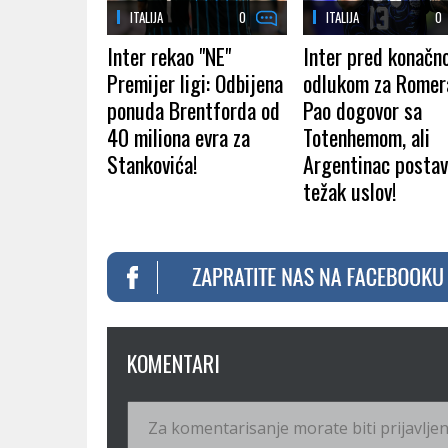
ITALIJA
0
ITALIJA
0
Inter rekao "NE"
Inter pred konačn
Premijer ligi: Odbijena
odlukom za Romer
ponuda Brentforda od
Pao dogovor sa
40 miliona evra za
Totenhemom, ali
Stankovića!
Argentinac postav
težak uslov!
KOMENTARI