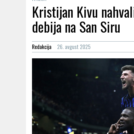
Kristijan Kivu nahva
debija na San Siru
Redakcija
26. avgust 2025