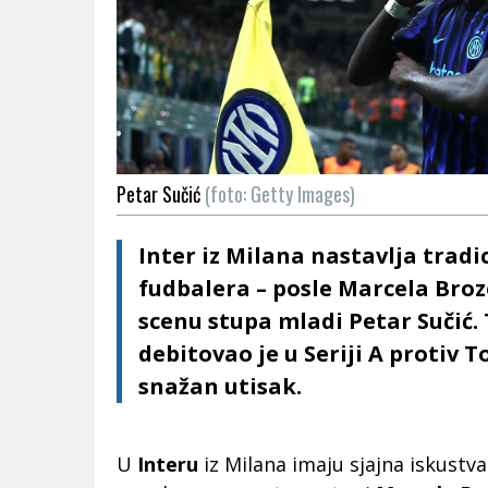
Petar Sučić
(foto: Getty Images)
Inter iz Milana nastavlja tradi
fudbalera – posle Marcela Brozo
scenu stupa mladi Petar Sučić. 
debitovao je u Seriji A protiv 
snažan utisak.
U
Interu
iz Milana imaju sjajna iskustv