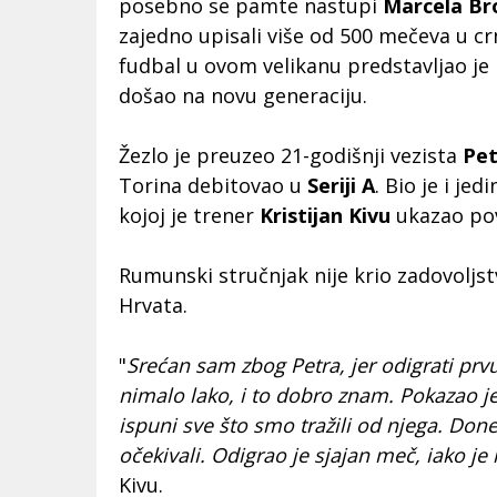
posebno se pamte nastupi
Marcela Br
zajedno upisali više od 500 mečeva u c
fudbal u ovom velikanu predstavljao je 
došao na novu generaciju.
Žezlo je preuzeo 21-godišnji vezista
Pet
Torina debitovao u
Seriji A
. Bio je i jed
kojoj je trener
Kristijan Kivu
ukazao pov
Rumunski stručnjak nije krio zadovoljs
Hrvata.
"
Srećan sam zbog Petra, jer odigrati prv
nimalo lako, i to dobro znam. Pokazao je
ispuni sve što smo tražili od njega. Don
očekivali. Odigrao je sjajan meč, iako je
Kivu.