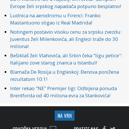
Evrope želi srpskog napadača potpuno besplatno!
Ludnica na aerodromu u Firenci: Franko
Mastantuono stigao iz Real Madrida!
Notingem postavio visoku cenu za srpsku zvezdu:
Juventus želi Milenkovića, ali Englezi traže do 30
miliona!
Bešiktaš želi Vlahovića, ali Srbin čeka "ligu petice":
Italijano zove starog znanca u Istanbul!
Blamaža De Rosija u Engleskoj: Đenova ponižena
rezultatom 10:1!
Inter rekao "NE" Premijer ligi: Odbijena ponuda
Brentforda od 40 miliona evra za Stankovića!
NA VRH
GRAFIČKA VERZIJA
PRATITE NAS