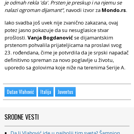
je odmah rekla 'da'. Prsten je preskup i na njemu se
nalazi ogroman dijamant“
, navodi izvor za
Mondo.rs
.
Iako svadba još uvek nije zvanično zakazana, ovaj
potez jasno pokazuje da su nesuglasice stvar
prošlosti.
Vanja Bogdanović
se dijamantskim
prstenom pohvalila prijateljicama na proslavi svog
23. rođendana, čime je potvrdila da je srpski napadač
definitivno spreman za novo poglavlje u životu,
uporedo sa golovima koje niže na terenima Serije A.
Dušan Vlahović
Italija
Juventus
SRODNE VESTI
Da li Vlahović ide u najbolji tim sveta? Šampion