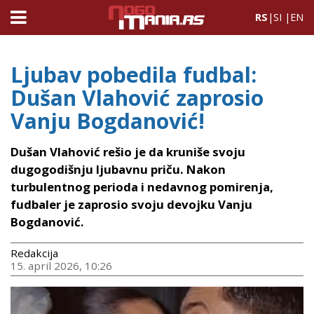
RS
|
SI
|
EN
Ljubav pobedila fudbal:
Dušan Vlahović zaprosio
Vanju Bogdanović!
Dušan Vlahović rešio je da kruniše svoju
dugogodišnju ljubavnu priču. Nakon
turbulentnog perioda i nedavnog pomirenja,
fudbaler je zaprosio svoju devojku Vanju
Bogdanović.
Redakcija
15. april 2026, 10:26