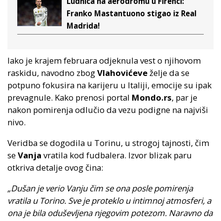
Ludnica na aerodromu u Firenci:
Franko Mastantuono stigao iz Real
Madrida!
Iako je krajem februara odjeknula vest o njihovom
raskidu, navodno zbog
Vlahovićeve
želje da se
potpuno fokusira na karijeru u Italiji, emocije su ipak
prevagnule. Kako prenosi portal
Mondo.rs
, par je
nakon pomirenja odlučio da vezu podigne na najviši
nivo.
Veridba se dogodila u Torinu, u strogoj tajnosti, čim
se
Vanja
vratila kod fudbalera. Izvor blizak paru
otkriva detalje ovog čina:
„Dušan je verio Vanju čim se ona posle pomirenja
vratila u Torino. Sve je proteklo u intimnoj atmosferi, a
ona je bila oduševljena njegovim potezom. Naravno da