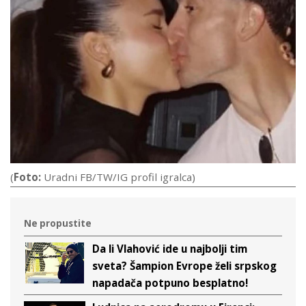
(
Foto:
Uradni FB/TW/IG profil igralca)
Ne propustite
Da li Vlahović ide u najbolji tim
sveta? Šampion Evrope želi srpskog
napadača potpuno besplatno!