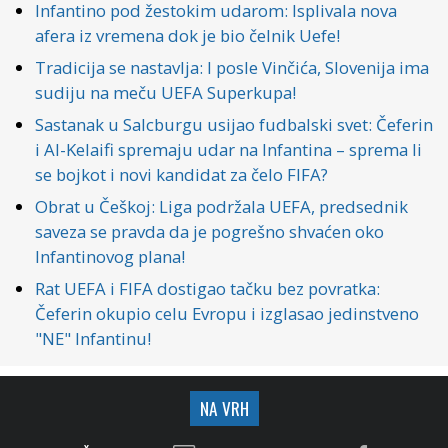
Infantino pod žestokim udarom: Isplivala nova
afera iz vremena dok je bio čelnik Uefe!
Tradicija se nastavlja: I posle Vinčića, Slovenija ima
sudiju na meču UEFA Superkupa!
Sastanak u Salcburgu usijao fudbalski svet: Čeferin
i Al-Kelaifi spremaju udar na Infantina – sprema li
se bojkot i novi kandidat za čelo FIFA?
Obrat u Češkoj: Liga podržala UEFA, predsednik
saveza se pravda da je pogrešno shvaćen oko
Infantinovog plana!
Rat UEFA i FIFA dostigao tačku bez povratka:
Čeferin okupio celu Evropu i izglasao jedinstveno
"NE" Infantinu!
NA VRH