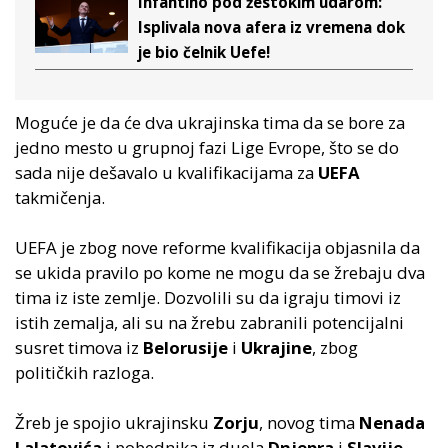
Infantino pod žestokim udarom:
Isplivala nova afera iz vremena dok
je bio čelnik Uefe!
Moguće je da će dva ukrajinska tima da se bore za
jedno mesto u grupnoj fazi Lige Evrope, što se do
sada nije dešavalo u kvalifikacijama za
UEFA
takmičenja.
UEFA je zbog nove reforme kvalifikacija objasnila da
se ukida pravilo po kome ne mogu da se žrebaju dva
tima iz iste zemlje. Dozvolili su da igraju timovi iz
istih zemalja, ali su na žrebu zabranili potencijalni
susret timova iz
Belorusije
i
Ukrajine
, zbog
političkih razloga.
Žreb je spojio ukrajinsku
Zorju
, novog tima
Nenada
Lalatovića
i pobednika iz duela
Dnjepra
i
Slavije