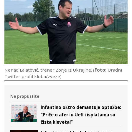
Nenad Lalatović, trener Zorje iz Ukrajine. (
Foto:
Uradni
Twitter profil kluba/zveze)
Ne propustite
Infantino oštro demantuje optužbe:
"Priče o aferi u Uefi i isplatama su
čista kleveta!"