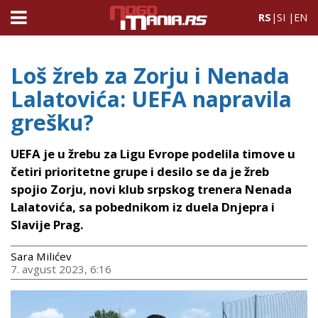
RS
|
SI
|
EN
Loš žreb za Zorju i Nenada
Lalatovića: UEFA napravila
grešku?
UEFA je u žrebu za Ligu Evrope podelila timove u
četiri prioritetne grupe i desilo se da je žreb
spojio Zorju, novi klub srpskog trenera Nenada
Lalatovića, sa pobednikom iz duela Dnjepra i
Slavije Prag.
Sara Milićev
7. avgust 2023, 6:16