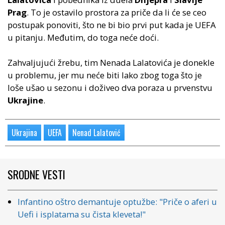
Prag
. To je ostavilo prostora za priče da li će se ceo
postupak ponoviti, što ne bi bio prvi put kada je UEFA
u pitanju. Međutim, do toga neće doći.
Zahvaljujući žrebu, tim Nenada Lalatovića je donekle
u problemu, jer mu neće biti lako zbog toga što je
loše ušao u sezonu i doživeo dva poraza u prvenstvu
Ukrajine
.
Ukrajina
UEFA
Nenad Lalatović
SRODNE VESTI
Infantino oštro demantuje optužbe: "Priče o aferi u
Uefi i isplatama su čista kleveta!"