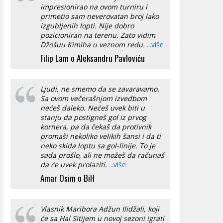
impresionirao na ovom turniru i
primetio sam neverovatan broj lako
izgubljenih lopti. Nije dobro
pozicioniran na terenu. Zato vidim
Džošuu Kimiha u veznom redu.
...više
Filip Lam o Aleksandru Pavloviću
Ljudi, ne smemo da se zavaravamo.
Sa ovom večerašnjom izvedbom
nećeš daleko. Nećeš uvek biti u
stanju da postigneš gol iz prvog
kornera, pa da čekaš da protivnik
promaši nekoliko velikih šansi i da ti
neko skida loptu sa gol-linije. To je
sada prošlo, ali ne možeš da računaš
da će uvek prolaziti.
...više
Amar Osim o BiH
Vlasnik Maribora Adžun Ilidžali, koji
će sa Hal Sitijem u novoj sezoni igrati