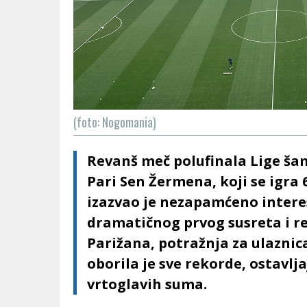
(foto: Nogomania)
Revanš meč polufinala Lige ša
Pari Sen Žermena, koji se igra 
izazvao je nezapamćeno inter
dramatičnog prvog susreta i rez
Parižana, potražnja za ulazni
oborila je sve rekorde, ostavlj
vrtoglavih suma.