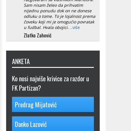
Sam nisam želeo da prihvatim
nijednu ponudu dok on ne donese
odluku o tome. To je lojalnost prema
čoveku koji mi je omogućio povratak
u fudbal. Hvala obojici.
...više
Zlatko Zahović
ANKETA
Ko nosi najviše krivice za razdor u
FK Partizan?
Predrag Mijatović
Danko Lazović