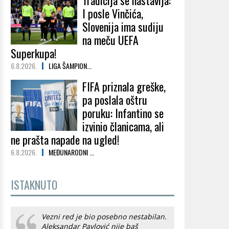
Tradicija se nastavlja:
I posle Vinčića,
Slovenija ima sudiju
na meču UEFA
Superkupa!
6.8.2026.
LIGA ŠAMPION...
FIFA priznala greške,
pa poslala oštru
poruku: Infantino se
izvinio članicama, ali
ne prašta napade na ugled!
6.8.2026.
MEĐUNARODNI ...
ISTAKNUTO
Vezni red je bio posebno nestabilan.
Aleksandar Pavlović nije baš