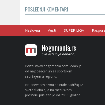
POSLEDNJI KOMENTARI
Naslovna
Vesti
SUPER LIGA
Raspored
Nogomania.rs
Sve ostalo je nebitno.
Portal www.nogomania.com jedan je
od najposećenijih sa sportskim
sadržajem u regionu.
Na dnevnom nivou se nude sadržaji iz
sveta fudbala, a na medijskom
prostoru prisutan je od 2000. godine.