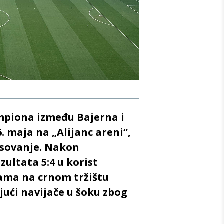
mpiona između Bajerna i
6. maja na „Alijanc areni“,
esovanje. Nakon
ultata 5:4 u korist
cama na crnom tržištu
ajući navijače u šoku zbog