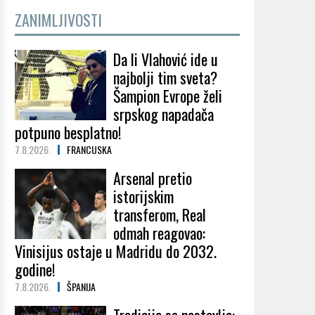
ZANIMLJIVOSTI
Da li Vlahović ide u
najbolji tim sveta?
Šampion Evrope želi
srpskog napadača
potpuno besplatno!
7.8.2026.
FRANCUSKA
Arsenal pretio
istorijskim
transferom, Real
odmah reagovao:
Vinisijus ostaje u Madridu do 2032.
godine!
7.8.2026.
ŠPANIJA