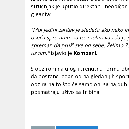
stručnjak je uputio direktan i neobiča
giganta:
"Moj jedini zahtev je sledeći: ako neko 
oseća spremnim za to, molim vas da je 
spreman da pruži sve od sebe. Želimo 75
uz tim,"
izjavio je
Kompani
.
S obzirom na ulog i trenutnu formu obe
da postane jedan od najgledanijih spor
obzira na to što će samo oni sa najdu
posmatraju uživo sa tribina.