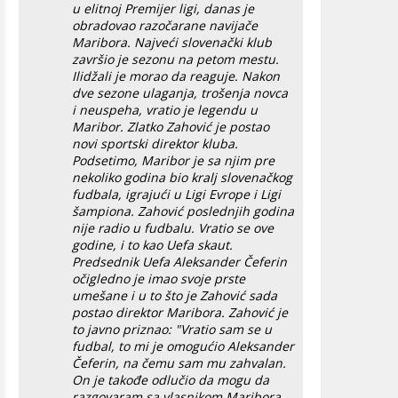
u elitnoj Premijer ligi, danas je
obradovao razočarane navijače
Maribora. Najveći slovenački klub
završio je sezonu na petom mestu.
Ilidžali je morao da reaguje. Nakon
dve sezone ulaganja, trošenja novca
i neuspeha, vratio je legendu u
Maribor. Zlatko Zahović je postao
novi sportski direktor kluba.
Podsetimo, Maribor je sa njim pre
nekoliko godina bio kralj slovenačkog
fudbala, igrajući u Ligi Evrope i Ligi
šampiona. Zahović poslednjih godina
nije radio u fudbalu. Vratio se ove
godine, i to kao Uefa skaut.
Predsednik Uefa Aleksander Čeferin
očigledno je imao svoje prste
umešane i u to što je Zahović sada
postao direktor Maribora. Zahović je
to javno priznao: "Vratio sam se u
fudbal, to mi je omogućio Aleksander
Čeferin, na čemu sam mu zahvalan.
On je takođe odlučio da mogu da
razgovaram sa vlasnikom Maribora.