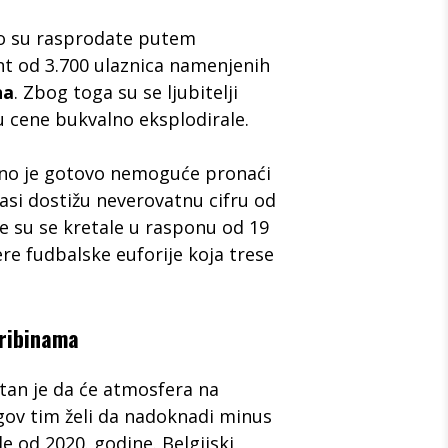
no su rasprodate putem
ent od 3.700 ulaznica namenjenih
na
. Zbog toga su se ljubitelji
 cene bukvalno eksplodirale.
tno je gotovo nemoguće pronaći
lasi dostižu neverovatnu cifru od
ne su se kretale u rasponu od 19
ere fudbalske euforije koja trese
tribinama
stan je da će atmosfera na
egov tim želi da nadoknadi minus
le od 2020. godine. Belgijski