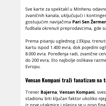
Sve karte za spektakl u Minhenu odav
zvaničnih kanala, uključujući i konting
gostujućim navijačima
Pari Sen Žerme
fudbala okrenuli preprodavcima, gde su
Prema pisanju uglednog
L’Ekipa
, trenu
kartu ispod 1.400 evra, dok pojedini og
8.000 evra. Poređenja radi, zvanične ce
do 200 evra, što najbolje oslikava razm
Evropu.
Vensan Kompani traži fanatizam na 
Trener
Bajerna
,
Vensan Kompani
, sve
stadionu biti ključan faktor ukoliko nj
iz prve utakmice i plasira se u prvo fina