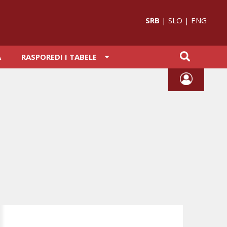
SRB
|
SLO
|
ENG
A
RASPOREDI I TABELE