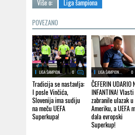
Više o:
Liga šampiona
POVEZANO
LIGA ŠAMPION...
0
LIGA ŠAMPION...
0
Tradicija se nastavlja:
ČEFERIN UDARIO 
I posle Vinčića,
INFANTINA! Vlasti
Slovenija ima sudiju
zabranile ulazak u
na meču UEFA
Ameriku, a UEFA 
Superkupa!
dala evropski
Superkup!