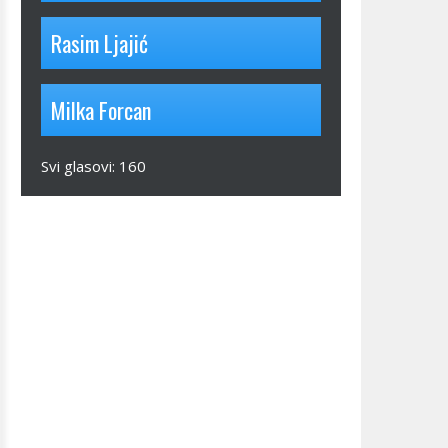
Rasim Ljajić
Milka Forcan
Svi glasovi:
160