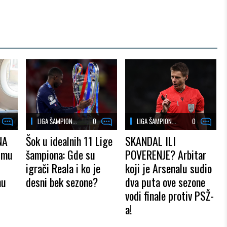
LIGA ŠAMPION...
0
LIGA ŠAMPION...
0
NA
Šok u idealnih 11 Lige
SKANDAL ILI
 mu
šampiona: Gde su
POVERENJE? Arbitar
igrači Reala i ko je
koji je Arsenalu sudio
mu
desni bek sezone?
dva puta ove sezone
vodi finale protiv PSŽ-
a!