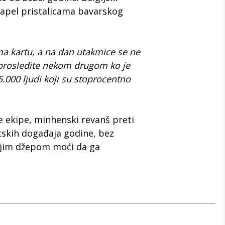
n apel pristalicama bavarskog
ima kartu, a na dan utakmice se ne
prosledite nekom drugom ko je
.000 ljudi koji su stoprocentno
 ekipe, minhenski revanš preti
tskih događaja godine, bez
bljim džepom moći da ga