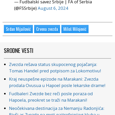
— Fudbalski savez Srbije | FA of Serbia
(@FSSrbije)
August 6, 2024
Srđan Mijailović
Crvena zvezda
Miloš Milojević
SRODNE VESTI
Zvezda rešava status skupocenog pojačanja:
Tomas Handel pred potpisom za Lokomotivu!
Kraj neuspešne epizode na Marakani: Zvezda
prodala Ovusua u Hapoel posle lekarske drame!
Fudbaleri Zvezde bez reči posle poraza od
Hapoela, preokret se traži na Marakani!
Neočekivana destinacija za Nemanju Radonjića:
Bivši as Zvezde na meti najtrofejnijeg kluba u