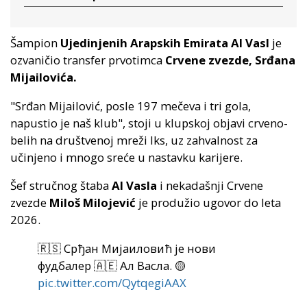
Šampion
Ujedinjenih Arapskih Emirata Al Vasl
je
ozvaničio transfer prvotimca
Crvene zvezde, Srđana
Mijailovića.
"Srđan Mijailović, posle 197 mečeva i tri gola,
napustio je naš klub", stoji u klupskoj objavi crveno-
belih na društvenoj mreži Iks, uz zahvalnost za
učinjeno i mnogo sreće u nastavku karijere.
Šef stručnog štaba
Al Vasla
i nekadašnji Crvene
zvezde
Miloš Milojević
je produžio ugovor do leta
2026.
🇷🇸 Срђан Мијаиловић је нови
фудбалер 🇦🇪 Ал Васла. 🟡
pic.twitter.com/QytqegiAAX