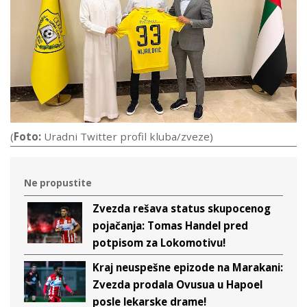
(
Foto:
Uradni Twitter profil kluba/zveze)
Ne propustite
Zvezda rešava status skupocenog
pojačanja: Tomas Handel pred
potpisom za Lokomotivu!
Kraj neuspešne epizode na Marakani:
Zvezda prodala Ovusua u Hapoel
posle lekarske drame!