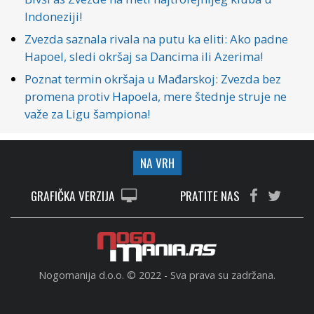
Indoneziji!
Zvezda saznala rivala na putu ka eliti: Ako padne
Hapoel, sledi okršaj sa Dancima ili Azerima!
Poznat termin okršaja u Mađarskoj: Zvezda bez
promena protiv Hapoela, mere štednje struje ne
važe za Ligu šampiona!
NA VRH
GRAFIČKA VERZIJA
PRATITE NAS
Nogomanija d.o.o. © 2022 - Sva prava su zadržana.