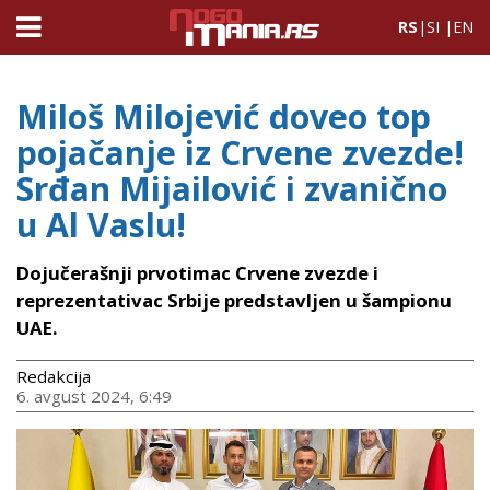
RS
|
SI
|
EN
Miloš Milojević doveo top
pojačanje iz Crvene zvezde!
Srđan Mijailović i zvanično
u Al Vaslu!
Dojučerašnji prvotimac Crvene zvezde i
reprezentativac Srbije predstavljen u šampionu
UAE.
Redakcija
6. avgust 2024, 6:49