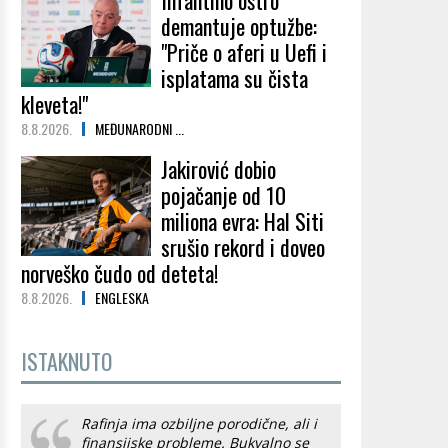
Infantino oštro
demantuje optužbe:
"Priče o aferi u Uefi i
isplatama su čista
kleveta!"
8.8.2026.
MEĐUNARODNI ...
Jakirović dobio
pojačanje od 10
miliona evra: Hal Siti
srušio rekord i doveo
norveško čudo od deteta!
8.8.2026.
ENGLESKA
ISTAKNUTO
Rafinja ima ozbiljne porodične, ali i
finansijske probleme. Bukvalno se