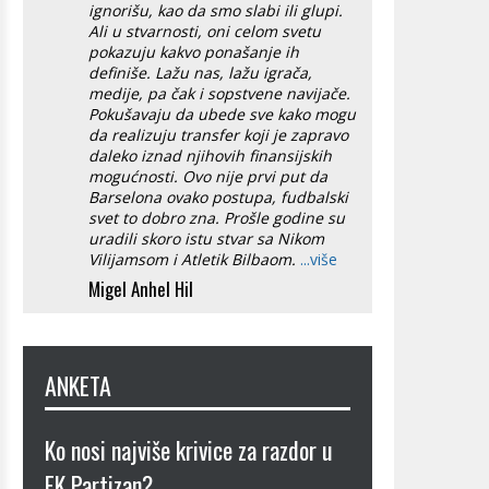
ignorišu, kao da smo slabi ili glupi.
Ali u stvarnosti, oni celom svetu
pokazuju kakvo ponašanje ih
definiše. Lažu nas, lažu igrača,
medije, pa čak i sopstvene navijače.
Pokušavaju da ubede sve kako mogu
da realizuju transfer koji je zapravo
daleko iznad njihovih finansijskih
mogućnosti. Ovo nije prvi put da
Barselona ovako postupa, fudbalski
svet to dobro zna. Prošle godine su
uradili skoro istu stvar sa Nikom
Vilijamsom i Atletik Bilbaom.
...više
Migel Anhel Hil
ANKETA
Ko nosi najviše krivice za razdor u
FK Partizan?