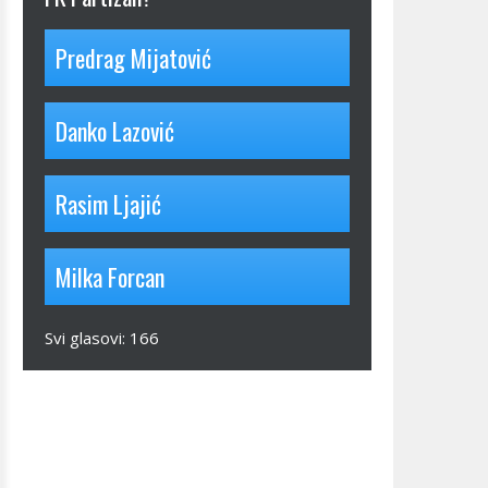
Predrag Mijatović
Danko Lazović
Rasim Ljajić
Milka Forcan
Svi glasovi:
166