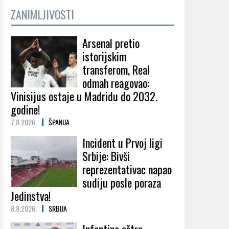
ZANIMLJIVOSTI
Arsenal pretio
istorijskim
transferom, Real
odmah reagovao:
Vinisijus ostaje u Madridu do 2032.
godine!
7.8.2026.
ŠPANIJA
Incident u Prvoj ligi
Srbije: Bivši
reprezentativac napao
sudiju posle poraza
Jedinstva!
8.8.2026.
SRBIJA