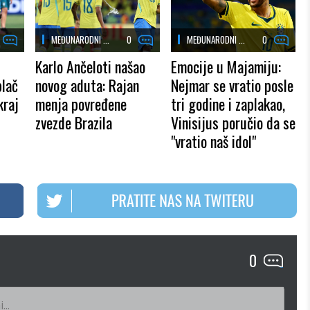
MEĐUNARODNI ...
0
MEĐUNARODNI ...
0
Karlo Ančeloti našao
Emocije u Majamiju:
plač
novog aduta: Rajan
Nejmar se vratio posle
kraj
menja povređene
tri godine i zaplakao,
zvezde Brazila
Vinisijus poručio da se
"vratio naš idol"
0