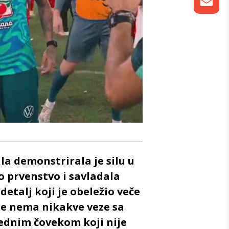
la demonstrirala je silu u
 prvenstvo i savladala
detalj koji je obeležio veče
že nema nikakve veze sa
jednim čovekom koji nije