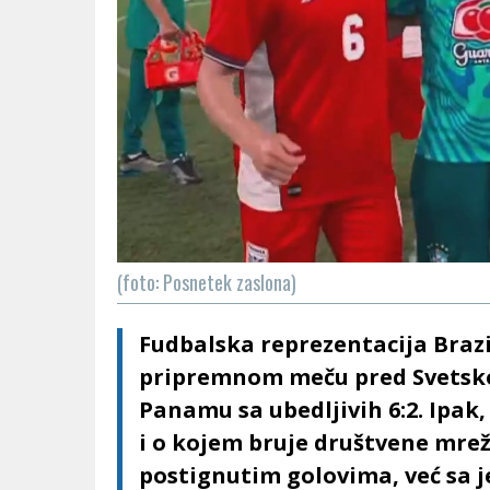
(foto: Posnetek zaslona)
Fudbalska reprezentacija Brazi
pripremnom meču pred Svetsko
Panamu sa ubedljivih 6:2. Ipak, 
i o kojem bruje društvene mre
postignutim golovima, već sa 