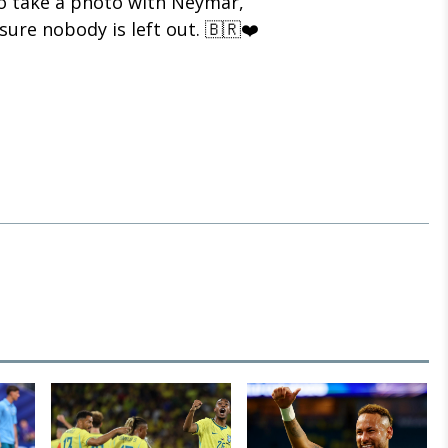
to take a photo with Neymar,
ure nobody is left out. 🇧🇷❤️