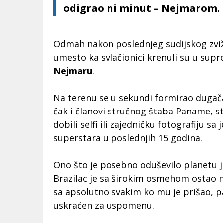
odigrao ni minut – Nejmarom.
Odmah nakon poslednjeg sudijskog zvi
umesto ka svlačionici krenuli su u su
Nejmaru
.
Na terenu se u sekundi formirao dugač
čak i članovi stručnog štaba Paname,
st
dobili selfi ili zajedničku fotografiju s
superstara u poslednjih 15 godina.
Ono što je posebno oduševilo planetu j
Brazilac je sa širokim osmehom ostao na
sa apsolutno svakim ko mu je prišao,
pa
uskraćen za uspomenu.