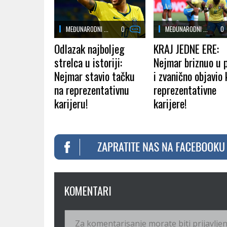
MEĐUNARODNI ...
0
MEĐUNARODNI ...
0
Odlazak najboljeg
KRAJ JEDNE ERE:
strelca u istoriji:
Nejmar briznuo u 
Nejmar stavio tačku
i zvanično objavio 
na reprezentativnu
reprezentativne
karijeru!
karijere!
KOMENTARI