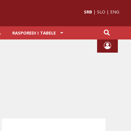
SRB
|
SLO
|
ENG
A
RASPOREDI I TABELE