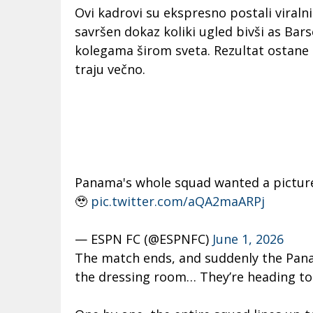
Ovi kadrovi su ekspresno postali viral
savršen dokaz koliki ugled bivši as Bars
kolegama širom sveta.
Rezultat ostane 
traju večno.
Panama's whole squad wanted a pictur
🥹
pic.twitter.com/aQA2maARPj
— ESPN FC (@ESPNFC)
June 1, 2026
The match ends, and suddenly the Pana
the dressing room… They’re heading t