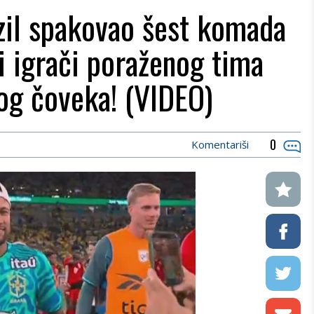
zil spakovao šest komada
i igrači poraženog tima
nog čoveka! (VIDEO)
0
Komentariši