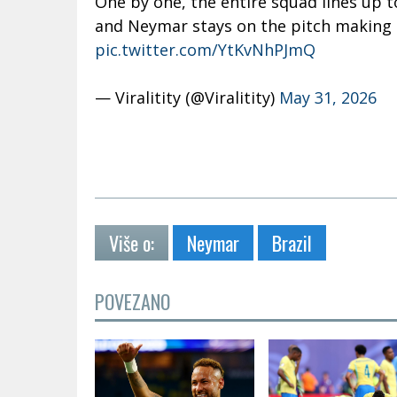
One by one, the entire squad lines up 
and Neymar stays on the pitch making s
pic.twitter.com/YtKvNhPJmQ
— Viralitity (@Viralitity)
May 31, 2026
Više o:
Neymar
Brazil
POVEZANO