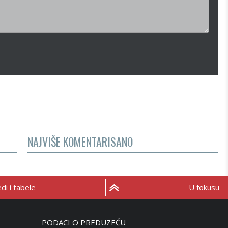
NAJVIŠE KOMENTARISANO
i i tabele
U fokusu
PODACI O PREDUZEĆU