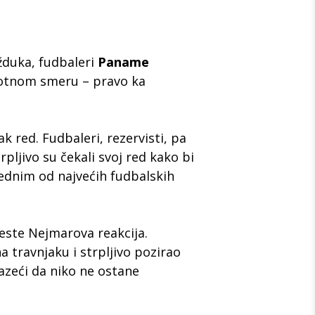
žduka,
fudbaleri
Paname
protnom smeru – pravo ka
ak red.
Fudbaleri,
rezervisti,
pa
rpljivo su čekali svoj red kako bi
a jednim od najvećih fudbalskih
este Nejmarova reakcija.
 travnjaku i strpljivo pozirao
zeći da niko ne ostane