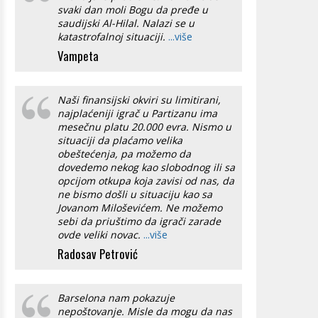
svaki dan moli Bogu da pređe u
saudijski Al-Hilal. Nalazi se u
katastrofalnoj situaciji.
...više
Vampeta
Naši finansijski okviri su limitirani,
najplaćeniji igrač u Partizanu ima
mesečnu platu 20.000 evra. Nismo u
situaciji da plaćamo velika
obeštećenja, pa možemo da
dovedemo nekog kao slobodnog ili sa
opcijom otkupa koja zavisi od nas, da
ne bismo došli u situaciju kao sa
Jovanom Miloševićem. Ne možemo
sebi da priuštimo da igrači zarade
ovde veliki novac.
...više
Radosav Petrović
Barselona nam pokazuje
nepoštovanje. Misle da mogu da nas