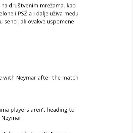
ni na društvenim mrežama,
kao
elone i PSŽ-a i dalje uživa među
u senci,
ali ovakve uspomene
e with Neymar after the match
ma players aren’t heading to
o Neymar.