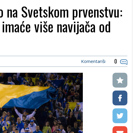
 na Svetskom prvenstvu:
imaće više navijača od
0
Komentariši