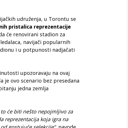
jačkih udruženja, u Torontu se
nih pristalica reprezentacije
da će renovirani stadion za
ledalaca, navijači popularnih
adionu i u potpunosti nadjačati
inutosti upozoravaju na ovaj
 da je ovo scenario bez presedana
 pitanju jedna zemlja
to će biti nešto nepojmljivo za
a reprezentacija koja igra na
d gostujuće selekcije“
, navode