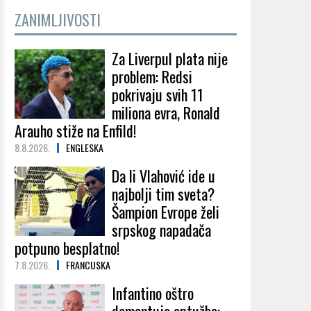
ZANIMLJIVOSTI
Za Liverpul plata nije
problem: Redsi
pokrivaju svih 11
miliona evra, Ronald
Arauho stiže na Enfild!
8.8.2026.
ENGLESKA
Da li Vlahović ide u
najbolji tim sveta?
Šampion Evrope želi
srpskog napadača
potpuno besplatno!
7.8.2026.
FRANCUSKA
Infantino oštro