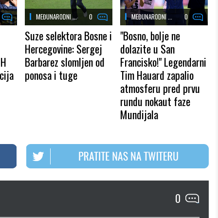
MEĐUNARODNI ...
0
MEĐUNARODNI ...
0
Suze selektora Bosne i
"Bosno, bolje ne
Hercegovine: Sergej
dolazite u San
iH
Barbarez slomljen od
Francisko!" Legendarni
cija
ponosa i tuge
Tim Hauard zapalio
atmosferu pred prvu
rundu nokaut faze
Mundijala
0