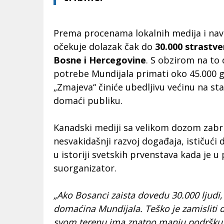
Prema procenama lokalnih medija i navi
očekuje dolazak čak do
30.000 strastve
Bosne i Hercegovine
. S obzirom na to 
potrebe Mundijala primati oko 45.000 g
„Zmajeva“ činiće ubedljivu većinu na st
domaći publiku.
Kanadski mediji sa velikom dozom zabr
nesvakidašnji razvoj događaja, ističući
u istoriji svetskih prvenstava kada je u
suorganizator.
„Ako Bosanci zaista dovedu 30.000 ljudi, 
domaćina Mundijala. Teško je zamisliti d
svom terenu ima znatno manju podršku o