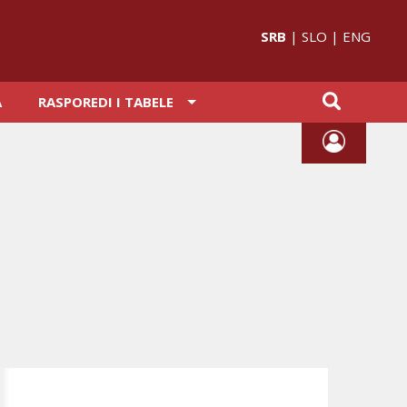
SRB
|
SLO
|
ENG
A
RASPOREDI I TABELE