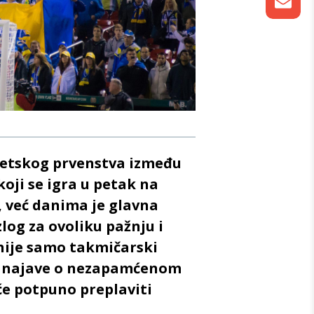
vetskog prvenstva između
oji se igra u petak na
, već danima je glavna
log za ovoliku pažnju i
ije samo takmičarski
e najave o nezapamćenom
će potpuno preplaviti