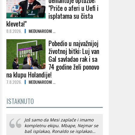
demantuje optužbe:
"Priče o aferi u Uefi i
isplatama su čista
kleveta!"
8.8.2026.
MEĐUNARODNI ...
Pobedio u najvažnijoj
životnoj bitki: Luj van
Gal savladao rak i sa
74 godine želi ponovo
na klupu Holandije!
7.8.2026.
MEĐUNARODNI ...
ISTAKNUTO
Još samo da Mesi zaplače i imamo
kompletnu ekipu. Mbape, Nejmar se
baš isplakao, Ronaldo se isplakao...