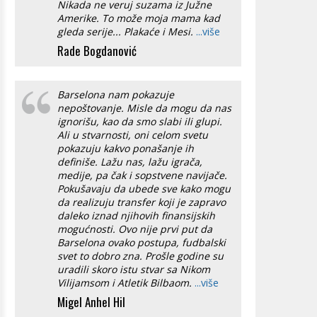
Nikada ne veruj suzama iz Južne
Amerike. To može moja mama kad
gleda serije... Plakaće i Mesi.
...više
Rade Bogdanović
Barselona nam pokazuje
nepoštovanje. Misle da mogu da nas
ignorišu, kao da smo slabi ili glupi.
Ali u stvarnosti, oni celom svetu
pokazuju kakvo ponašanje ih
definiše. Lažu nas, lažu igrača,
medije, pa čak i sopstvene navijače.
Pokušavaju da ubede sve kako mogu
da realizuju transfer koji je zapravo
daleko iznad njihovih finansijskih
mogućnosti. Ovo nije prvi put da
Barselona ovako postupa, fudbalski
svet to dobro zna. Prošle godine su
uradili skoro istu stvar sa Nikom
Vilijamsom i Atletik Bilbaom.
...više
Migel Anhel Hil