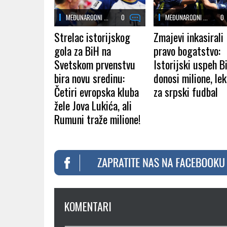
MEĐUNARODNI ...
0
MEĐUNARODNI ...
0
Strelac istorijskog
Zmajevi inkasirali
gola za BiH na
pravo bogatstvo:
Svetskom prvenstvu
Istorijski uspeh B
bira novu sredinu:
donosi milione, lek
Četiri evropska kluba
za srpski fudbal
žele Jova Lukića, ali
Rumuni traže milione!
KOMENTARI