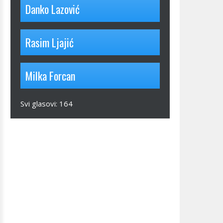
Danko Lazović
Rasim Ljajić
Milka Forcan
Svi glasovi:
164