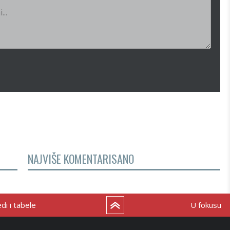
NAJVIŠE KOMENTARISANO
i i tabele
U fokusu