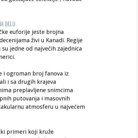
NA DELU
ke euforije jeste brojna
ecenijama živi u Kanadi. Regije
su jedne od najvećih zajednica
erici.
e i ogroman broj fanova iz
li i sa drugih krajeva
nima preplavljene snimcima
pnih putovanja i masovnih
ktakularnu atmosferu u najvećem
ski primeri koji kruže