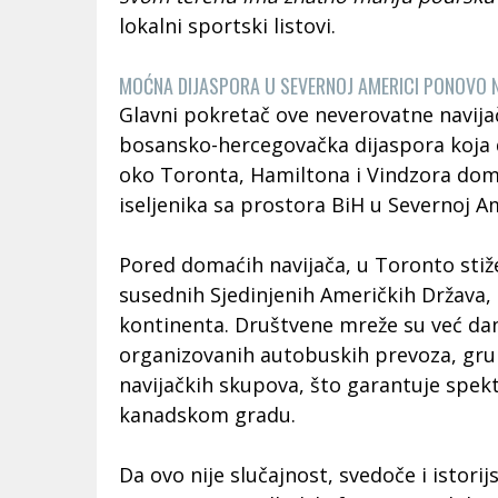
lokalni sportski listovi.
MOĆNA DIJASPORA U SEVERNOJ AMERICI PONOVO 
Glavni pokretač ove neverovatne navijač
bosansko-hercegovačka dijaspora koja d
oko Toronta, Hamiltona i Vindzora dom 
iseljenika sa prostora BiH u Severnoj Am
Pored domaćih navijača, u Toronto stiž
susednih Sjedinjenih Američkih Država, a
kontinenta. Društvene mreže su već da
organizovanih autobuskih prevoza, gru
navijačkih skupova, što garantuje spe
kanadskom gradu.
Da ovo nije slučajnost, svedoče i istorij