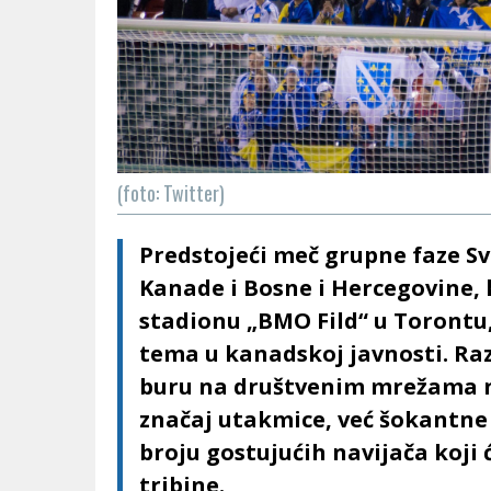
(foto: Twitter)
Predstojeći meč grupne faze S
Kanade i Bosne i Hercegovine, k
stadionu „BMO Fild“ u Torontu
tema u kanadskoj javnosti. Raz
buru na društvenim mrežama n
značaj utakmice, već šokantn
broju gostujućih navijača koji 
tribine.