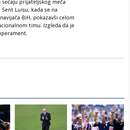
 sećaju prijateljskog meča
 Sent Luisu, kada se na
 navijača BiH, pokazavši celom
acionalnom timu. Izgleda da je
emperament.