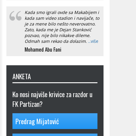
Kada smo igrali ovde sa Makabijem i
kada sam video stadion i navijače, to
je za mene bilo nešto neverovatno.
Zato, kada me je Dejan Stanković
pozvao, nije bilo nikakve dileme.
Odmah sam rekao da dolazim.
...više
Mohamed Abu Fani
ANKETA
Ko nosi najviše krivice za razdor u
FK Partizan?
Predrag Mijatović