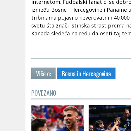
internetom. Fudbalski fanatici se dobro
između Bosne i Hercegovine i Paname u
tribinama pojavilo neverovatnih 40.000
svetu šta znači istinska strast prema n
Kanada sledeća na redu da oseti taj t
Više o:
Bosna in Hercegovina
POVEZANO