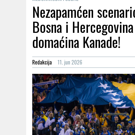
Nezapamćen scenario
Bosna i Hercegovina 
domaćina Kanade!
Redakcija
11. jun 2026