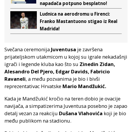
napadača potpuno besplatno!
Ludnica na aerodromu u Firenci:
Franko Mastantuono stigao iz Real
Madrida!
Svečana ceremonija
Juventusa
je završena
prijateljskom utakmicom u kojoj su igrale nekadašnji
igrači i legende kluba kao što su
Zinedin Zidan,
Alesandro Del Pjero, Edgar Davids, Fabricio
Ravaneli
, a među pozvanima je bio i bivši
reprezentativac Hrvatske
Mario Mandžukić.
Kada je Mandžukić kročio na teren dobio je ovacije
navijača, a simpatizerima Juventusa posebno je zapao
detalj vezan za reakciju
Dušana Vlahovića
koji je bio
među publikom na stadionu.