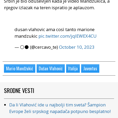
Srbin je bio oduševljen kada je video Mandžukića, a
njegov izlazak na teren ispratio je aplauzom.
dusan vlahovic ama così tanto marione
mandzukic
pic.twitter.com/jqIEWEX4CU
— ⚪⚫ (@cercavo_te)
October 10, 2023
Mario Mandžukić
Dušan Vlahović
Italija
Juventus
SRODNE VESTI
Da li Vlahović ide u najbolji tim sveta? Šampion
Evrope želi srpskog napadača potpuno besplatno!