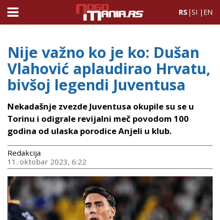
RS
|
SI
|
EN
Nije važno ko je ko: Dušan
Vlahović aplaudirao Hrvatu,
bivšoj legendi Juventusa
Nekadašnje zvezde Juventusa okupile su se u
Torinu i odigrale revijalni meč povodom 100
godina od ulaska porodice Anjeli u klub.
Redakcija
11. oktobar 2023, 6:22