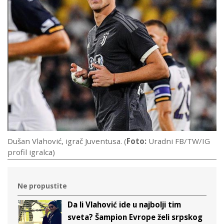
Dušan Vlahović, igrač Juventusa. (
Foto:
Uradni FB/TW/IG
profil igralca)
Ne propustite
Da li Vlahović ide u najbolji tim
sveta? Šampion Evrope želi srpskog