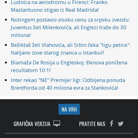
Ludnica na aerodromu u Firenci: Franko
Mastantuono stigao iz Real Madrida!
Notingem postavio visoku cenu za srpsku zvezdu:
Juventus želi Milenkovića, ali Englezi traže do 30
miliona!
Bešiktaš želi Vlahovića, ali Srbin čeka "ligu petice":
Italijano zove starog znanca u Istanbul!
Blamaža De Rosija u Engleskoj: Đenova ponižena
rezultatom 10:1!
Inter rekao "NE" Premijer ligi: Odbijena ponuda
Brentforda od 40 miliona evra za Stankovića!
NA VRH
GRAFIČKA VERZIJA
PRATITE NAS