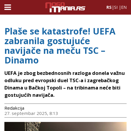
RS
|
SI
|
EN
Plaše se katastrofe! UEFA
zabranila gostujuće
navijače na meču TSC –
Dinamo
UEFA je zbog bezbednosnih razloga donela važnu
odluku pred evropski duel TSC-a i zagrebačkog
Dinama u Bačkoj Topoli – na tribinama neće biti
gostujućih navijača.
Redakcija
27. septembar 2025, 8:13