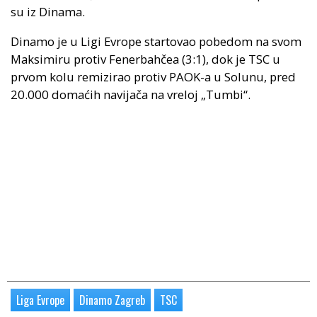
su iz Dinama.
Dinamo je u Ligi Evrope startovao pobedom na svom
Maksimiru protiv Fenerbahčea (3:1), dok je TSC u
prvom kolu remizirao protiv PAOK-a u Solunu, pred
20.000 domaćih navijača na vreloj „Tumbi“.
Liga Evrope
Dinamo Zagreb
TSC