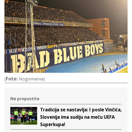
(
Foto:
Nogomania)
Ne propustite
Tradicija se nastavlja: I posle Vinčića,
Slovenija ima sudiju na meču UEFA
Superkupa!