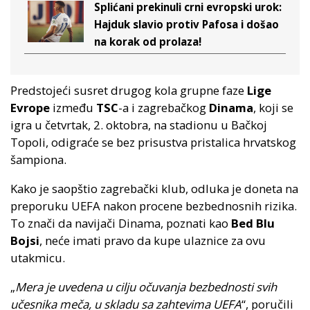
Splićani prekinuli crni evropski urok:
Hajduk slavio protiv Pafosa i došao
na korak od prolaza!
Predstojeći susret drugog kola grupne faze
Lige
Evrope
između
TSC
-a i zagrebačkog
Dinama
, koji se
igra u četvrtak, 2. oktobra, na stadionu u Bačkoj
Topoli, odigraće se bez prisustva pristalica hrvatskog
šampiona.
Kako je saopštio zagrebački klub, odluka je doneta na
preporuku UEFA nakon procene bezbednosnih rizika.
To znači da navijači Dinama, poznati kao
Bed Blu
Bojsi
, neće imati pravo da kupe ulaznice za ovu
utakmicu.
„
Mera je uvedena u cilju očuvanja bezbednosti svih
učesnika meča, u skladu sa zahtevima UEFA
“, poručili