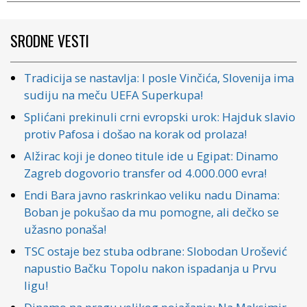
SRODNE VESTI
Tradicija se nastavlja: I posle Vinčića, Slovenija ima
sudiju na meču UEFA Superkupa!
Splićani prekinuli crni evropski urok: Hajduk slavio
protiv Pafosa i došao na korak od prolaza!
Alžirac koji je doneo titule ide u Egipat: Dinamo
Zagreb dogovorio transfer od 4.000.000 evra!
Endi Bara javno raskrinkao veliku nadu Dinama:
Boban je pokušao da mu pomogne, ali dečko se
užasno ponaša!
TSC ostaje bez stuba odbrane: Slobodan Urošević
napustio Bačku Topolu nakon ispadanja u Prvu
ligu!