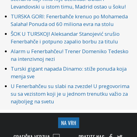
Levandovski u istom timu, Madrid ostao u šoku!
TURSKA GORI: Fenerbahče krenuo po Mohameda
Salaha! Ponuda od 60 miliona evra na stolu
ŠOK U TURSKOJ! Aleksandar Stanojević srušio
Fenerbahče i potpuno zapalio borbu za titulu
Alarm u Fenerbahčeu! Trener Domeniko Tedesko
na intenzivnoj nezi
Turski gigant napada Dinamo: stiže ponuda koja
menja sve
U Fenerbahčeu su slabi na zvezde! U pregovorima
su sa vezistom koji je u jednom trenutku važio za
najboljeg na svetu
NA VRH
GRAFIČKA VERZIJA
PRATITE NAS