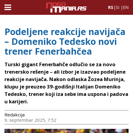
RS
|
SI
|
EN
Podeljene reakcije navijača
– Domeniko Tedesko novi
trener Fenerbahčea
Turski gigant Fenerbahče odlučio se za novo
trenersko rešenje – ali izbor je izazvao podeljene
reakcije navijača. Nakon odlaska Žozea Murinja,
klupu je preuzeo 39-godišnji Italijan Domeniko
Tedesko, trener koji iza sebe ima uspona i padova
u karijeri.
Redakcija
9. septembar 2025, 7:52