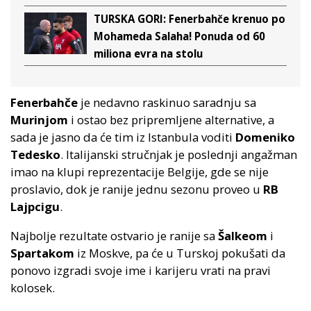
TURSKA GORI: Fenerbahče krenuo po
Mohameda Salaha! Ponuda od 60
miliona evra na stolu
Fenerbahče
je nedavno raskinuo saradnju sa
Murinjom
i ostao bez pripremljene alternative, a
sada je jasno da će tim iz Istanbula voditi
Domeniko
Tedesko
. Italijanski stručnjak je poslednji angažman
imao na klupi reprezentacije Belgije, gde se nije
proslavio, dok je ranije jednu sezonu proveo u
RB
Lajpcigu
.
Najbolje rezultate ostvario je ranije sa
Šalkeom
i
Spartakom
iz Moskve, pa će u Turskoj pokušati da
ponovo izgradi svoje ime i karijeru vrati na pravi
kolosek.