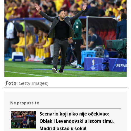
(
Foto:
Getty Images)
Ne propustite
Scenario koji niko nije očekivao:
Oblak i Levandovski u istom timu,
Madrid ostao u šoku!