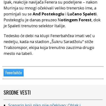
Ipak, reakcije navijača Fenera su podeljene – nakon
Murinja su mnogi očekivali veliko trenersko ime, a
pominjali su se
Anđ Postekoglu
i
Lučano Spaleti
.
Postekoglu je danas preuzeo N
otingem Forest
, dok
je Spaleti trenutno selektor Italije.
Tedesko će debi na klupi Fenerbahčea imati već u
nedelju, kada na stadion „Šukru Saradžolu“ stiže
Trabzonspor, ekipa koja trenutno zauzima drugo
mesto na tabeli.
Fenerbahče
SRODNE VESTI
Scenario koji niko nije očekivao: Oblak i