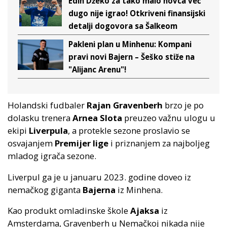
Edin Džeko za tako malo novca već
dugo nije igrao! Otkriveni finansijski
detalji dogovora sa Šalkeom
Pakleni plan u Minhenu: Kompani
pravi novi Bajern – Šeško stiže na
"Alijanc Arenu"!
Holandski fudbaler
Rajan Gravenberh
brzo je po
dolasku trenera
Arnea Slota
preuzeo važnu ulogu u
ekipi
Liverpula
, a protekle sezone proslavio se
osvajanjem
Premijer lige
i priznanjem za najboljeg
mladog igrača sezone.
Liverpul ga je u januaru 2023. godine doveo iz
nemačkog giganta
Bajerna
iz Minhena.
Kao produkt omladinske škole
Ajaksa
iz
Amsterdama, Gravenberh u Nemačkoj nikada nije