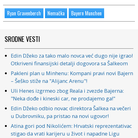
Ryan Gravenberch
Nemačka
Bayern Munchen
SRODNE VESTI
Edin Džeko za tako malo novca već dugo nije igrao!
Otkriveni finansijski detalji dogovora sa Šalkeom
Pakleni plan u Minhenu: Kompani pravi novi Bajern
– Šeško stiže na "Alijanc Arenu"!
Uli Henes izgrmeo zbog Reala i zvezde Bajerna:
"Neka dođe i kineski car, ne prodajemo ga!"
Edin Džeko odbio novac direktora Šalkea na večeri
u Dubrovniku, pa pristao na novi ugovor!
Atina gori pod Nikolićem: Hrvatski reprezentativac
stigao da vrati karijeru u život i napadne Ligu