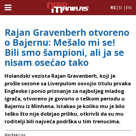
RS
|
SI
|
EN
Rajan Gravenberh otvoreno
o Bajernu: Mešalo mi se!
Bili smo šampioni, ali ja se
nisam osećao tako
Holandski vezista Rajan Gravenberh, koji je
prošle sezone sa Liverpulom osvojio titulu prvaka
Engleske i ponio priznanje za najboljeg mladog
igrača, otvoreno je govorio o teškom periodu u
Bajernu iz Minhena. Istakao je koliko mu je bilo
teško što nije dobijao priliku, otkrivši da su mu
roditelji bili najveća podrška u tim trenucima.
Redakcija