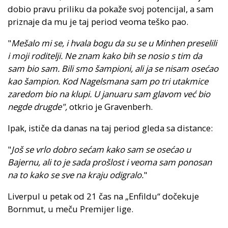
dobio pravu priliku da pokaže svoj potencijal, a sam
priznaje da mu je taj period veoma teško pao.
"
Mešalo mi se, i hvala bogu da su se u Minhen preselili
i moji roditelji. Ne znam kako bih se nosio s tim da
sam bio sam. Bili smo šampioni, ali ja se nisam osećao
kao šampion. Kod Nagelsmana sam po tri utakmice
zaredom bio na klupi. U januaru sam glavom već bio
negde drugde",
otkrio je Gravenberh.
Ipak, ističe da danas na taj period gleda sa distance:
"
Još se vrlo dobro sećam kako sam se osećao u
Bajernu, ali to je sada prošlost i veoma sam ponosan
na to kako se sve na kraju odigralo.
"
Liverpul u petak od 21 čas na „Enfildu“ dočekuje
Bornmut, u meču Premijer lige.