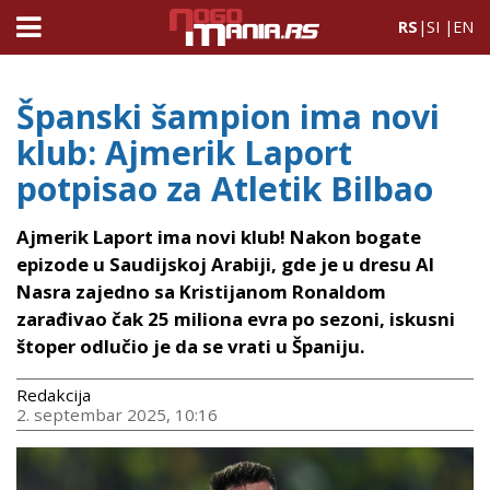
RS
|
SI
|
EN
Španski šampion ima novi
klub: Ajmerik Laport
potpisao za Atletik Bilbao
Ajmerik Laport ima novi klub! Nakon bogate
epizode u Saudijskoj Arabiji, gde je u dresu Al
Nasra zajedno sa Kristijanom Ronaldom
zarađivao čak 25 miliona evra po sezoni, iskusni
štoper odlučio je da se vrati u Španiju.
Redakcija
2. septembar 2025, 10:16