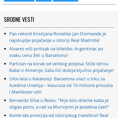
SRODNE VESTI
Pao rekord Kristijana Ronalda: Jan Diomande je
najskuplje pojačanje u istoriji Real Madrida!
Alvarez vrši pritisak na Atletiko: Argentinac po
svaku cenu želi u Barselonu!
Partizan na korak od velikog potpisa: Stiže Idrisu
Baba iz Almerije, Saša Ilić dobija ključno pojačanje!
Ulov leta u Kataloniji: Barselona ulazi u trku za
Azedina Unahija – klauzula od 10 miliona privukla
i Mančester siti!
Bernardo Silva u Realu: "Nije bilo dileme kada je
stigao poziv, a rad sa Murinjom je posebna čast!"
Kome ide provizija od istorijskog transfera? Real