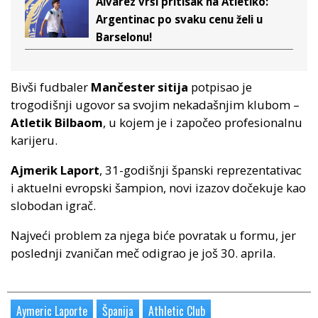
Alvarez vrši pritisak na Atletiko:
Argentinac po svaku cenu želi u
Barselonu!
Bivši fudbaler
Mančester sitija
potpisao je
trogodišnji ugovor sa svojim nekadašnjim klubom –
Atletik Bilbaom
, u kojem je i započeo profesionalnu
karijeru.
Ajmerik Laport
, 31-godišnji španski reprezentativac
i aktuelni evropski šampion, novi izazov dočekuje kao
slobodan igrač.
Najveći problem za njega biće povratak u formu, jer
poslednji zvaničan meč odigrao je još 30. aprila.
Aymeric Laporte
Španija
Athletic Club