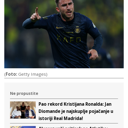
(
Foto:
Getty Images)
Ne propustite
Pao rekord Kristijana Ronalda: Jan
Diomande je najskuplje pojačanje u
istoriji Real Madrida!