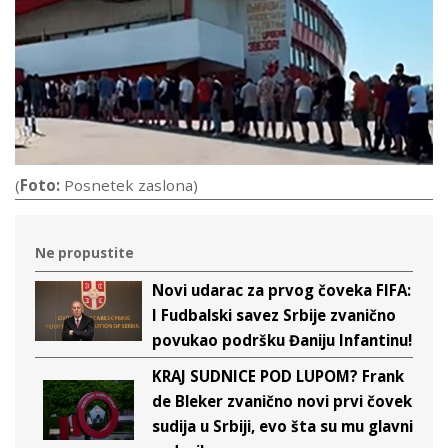
(
Foto:
Posnetek zaslona)
Ne propustite
Novi udarac za prvog čoveka FIFA:
I Fudbalski savez Srbije zvanično
povukao podršku Đaniju Infantinu!
KRAJ SUDNICE POD LUPOM? Frank
de Bleker zvanično novi prvi čovek
sudija u Srbiji, evo šta su mu glavni