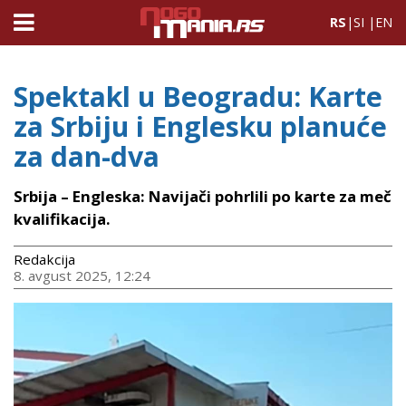
RS
|
SI
|
EN
Spektakl u Beogradu: Karte
za Srbiju i Englesku planuće
za dan-dva
Srbija – Engleska: Navijači pohrlili po karte za meč
kvalifikacija.
Redakcija
8. avgust 2025, 12:24