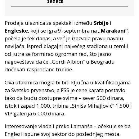
zadaci!
Prodaja ulaznica za spektakl između
Srbije
i
Engleske
, koji se igra 9. septembra na
„Marakani“
,
počela je tek danas, a već je izazvala pravu navalu
navijača. Ispred blagajni najvećeg stadiona u zemlji
od jutra se formirao ogroman red, što jasno
nagoveštava da će „Gordi Albion“ u Beogradu
dočekati rasprodane tribine.
Ova utakmica mogla bi biti ključna u kvalifikacijama
za Svetsko prvenstvo, a FSS je cene karata postavio
tako da budu dostupne svima – sever 500 dinara,
istok i zapad 1.000, tribina „Siniša Mihajlović“ 1.500 i
VIP galerija 6.000 dinara.
Interesovanje vlada i preko Lamanša – očekuje se da
Englezi ispune svoj sektor do poslednjeg mesta.