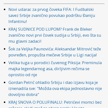
Novi udarac za prvog čoveka FIFA: I Fudbalski
savez Srbije zvanično povukao podršku Đaniju
Infantinu!
KRAJ SUDNICE POD LUPOM? Frank de Bleker
zvanično novi prvi čovek sudija u Srbiji, evo šta su
mu glavni zadaci!
Šok za Veljka Paunovića: Aleksandar Mitrović teže
povređen, propušta mečeve Srbije u Ligi nacija!
Velika tuga u porodici čuvenog Piksija: Preminula
majka legendarnog asa, dirljivim rečima se
oprostio od nje
Gordan Petrić ohladio Srbiju i dao izjavu koja je
iznenadila sve: "Možda ova ekipa jednostavno nije
dovoljno dobra"
KRAJ SNOVA O POLUFINALU: Petrićevi momci bez