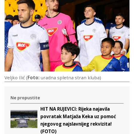
Veljko Ilić (
Foto:
uradna spletna stran kluba)
Ne propustite
HIT NA RUJEVICI: Rijeka najavila
povratak Matjaža Keka uz pomoć
njegovog najslavnijeg rekvizita!
(FOTO)