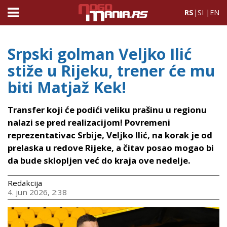
RS
|
SI
|
EN
Srpski golman Veljko Ilić
stiže u Rijeku, trener će mu
biti Matjaž Kek!
Transfer koji će podići veliku prašinu u regionu
nalazi se pred realizacijom! Povremeni
reprezentativac Srbije, Veljko Ilić, na korak je od
prelaska u redove Rijeke, a čitav posao mogao bi
da bude sklopljen već do kraja ove nedelje.
Redakcija
4. jun 2026, 2:38