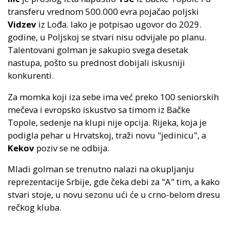
transferu vrednom 500.000 evra pojačao poljski
Vidzev
iz Lođa. Iako je potpisao ugovor do 2029.
godine, u Poljskoj se stvari nisu odvijale po planu.
Talentovani golman je sakupio svega desetak
nastupa, pošto su prednost dobijali iskusniji
konkurenti.
Za momka koji iza sebe ima već preko 100 seniorskih
mečeva i evropsko iskustvo sa timom iz Bačke
Topole, sedenje na klupi nije opcija. Rijeka, koja je
podigla pehar u Hrvatskoj, traži novu "jedinicu", a
Kekov
poziv se ne odbija.
Mladi golman se trenutno nalazi na okupljanju
reprezentacije Srbije, gde čeka debi za "A" tim, a kako
stvari stoje, u novu sezonu ući će u crno-belom dresu
rečkog kluba.