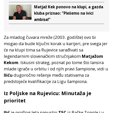
Matjaž Kek ponovo na klupi, a gazda
kluba priznao: "Plešemo na ivici
ambisa!"
Za mladog čuvara mreže (2003. godište) ovo bi
mogao da bude ključni korak u karijeri, pre svega jer
će na klupi tima sa Rujevice sarađivati sa
legendarnim slovenačkim stručnjakom
Matjažom
Kekom
. Iskusni strateg, poznat po tome što lansira
mlade igrače u orbitu i od njih pravi šampione, vidi u
Iliću
dugoročno rešenje među stativama za
predstojeće kvalifikacije za Ligu šampiona.
Iz Poljske na Rujevicu: Minutaža je
prioritet
Ilić
je prošlog leta napustio
TSC
iz Bačke Topole i u