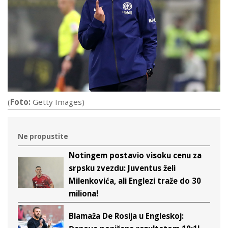
(
Foto:
Getty Images)
Ne propustite
Notingem postavio visoku cenu za
srpsku zvezdu: Juventus želi
Milenkovića, ali Englezi traže do 30
miliona!
Blamaža De Rosija u Engleskoj: