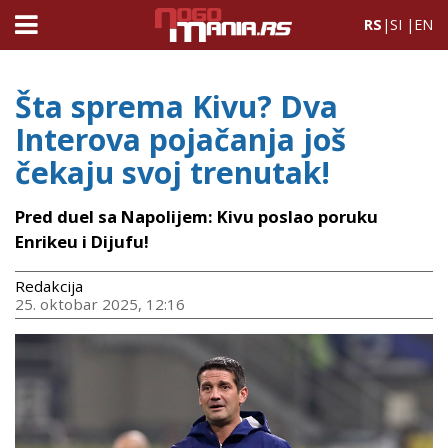
RS
|
SI
|
EN
Šta sprema Kivu? Dva
Interova pojačanja još
čekaju svoj trenutak!
Pred duel sa Napolijem: Kivu poslao poruku
Enrikeu i Dijufu!
Redakcija
25. oktobar 2025, 12:16