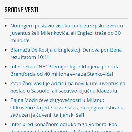
SRODNE VESTI
Notingem postavio visoku cenu za srpsku zvezdu:
Juventus želi Milenkovića, ali Englezi traže do 30
miliona!
Blamaža De Rosija u Engleskoj: Đenova ponižena
rezultatom 10:1!
Inter rekao "NE" Premijer ligi: Odbijena ponuda
Brentforda od 40 miliona evra za Stankovića!
Zvanično: Vasilije Adžić ima novi klub! Juventus ga
poslao u Sasuolo, ali sačuvao ključnu klauzulu
Tajna Modrićeve dugovečnosti u Milanu:
Otkriveno šta jede hrvatski as, za njegovu ishranu
zadužen je čuveni italijanski šef!
Inter pred konačnom odlukom za Romera: Pao
dogovor sa Totenhemom, ali Argentinac postavio