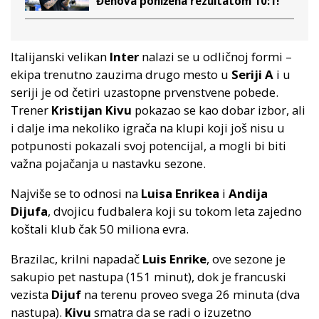
Đenova ponižena rezultatom 10:1!
Italijanski velikan
Inter
nalazi se u odličnoj formi –
ekipa trenutno zauzima drugo mesto u
Seriji A
i u
seriji je od četiri uzastopne prvenstvene pobede.
Trener
Kristijan Kivu
pokazao se kao dobar izbor, ali
i dalje ima nekoliko igrača na klupi koji još nisu u
potpunosti pokazali svoj potencijal, a mogli bi biti
važna pojačanja u nastavku sezone.
Najviše se to odnosi na
Luisa Enrikea
i
Andija
Dijufa
, dvojicu fudbalera koji su tokom leta zajedno
koštali klub čak 50 miliona evra.
Brazilac, krilni napadač
Luis Enrike
, ove sezone je
sakupio pet nastupa (151 minut), dok je francuski
vezista
Dijuf
na terenu proveo svega 26 minuta (dva
nastupa).
Kivu
smatra da se radi o izuzetno