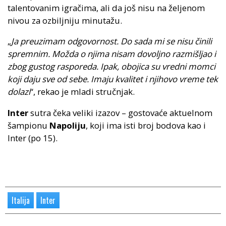
talentovanim igračima, ali da još nisu na željenom
nivou za ozbiljniju minutažu.
„
Ja preuzimam odgovornost. Do sada mi se nisu činili
spremnim. Možda o njima nisam dovoljno razmišljao i
zbog gustog rasporeda. Ipak, obojica su vredni momci
koji daju sve od sebe. Imaju kvalitet i njihovo vreme tek
dolazi
“, rekao je mladi stručnjak.
Inter
sutra čeka veliki izazov – gostovaće aktuelnom
šampionu
Napoliju
, koji ima isti broj bodova kao i
Inter (po 15).
Italija
Inter