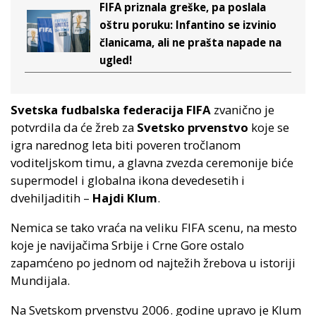
FIFA priznala greške, pa poslala
oštru poruku: Infantino se izvinio
članicama, ali ne prašta napade na
ugled!
Svetska fudbalska federacija FIFA
zvanično je
potvrdila da će žreb za
Svetsko prvenstvo
koje se
igra narednog leta biti poveren tročlanom
voditeljskom timu, a glavna zvezda ceremonije biće
supermodel i globalna ikona devedesetih i
dvehiljaditih –
Hajdi Klum
.
Nemica se tako vraća na veliku FIFA scenu, na mesto
koje je navijačima Srbije i Crne Gore ostalo
zapamćeno po jednom od najtežih žrebova u istoriji
Mundijala.
Na Svetskom prvenstvu 2006. godine upravo je Klum