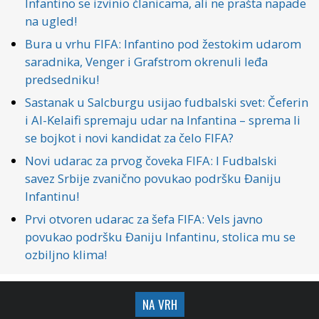
Infantino se izvinio članicama, ali ne prašta napade
na ugled!
Bura u vrhu FIFA: Infantino pod žestokim udarom
saradnika, Venger i Grafstrom okrenuli leđa
predsedniku!
Sastanak u Salcburgu usijao fudbalski svet: Čeferin
i Al-Kelaifi spremaju udar na Infantina – sprema li
se bojkot i novi kandidat za čelo FIFA?
Novi udarac za prvog čoveka FIFA: I Fudbalski
savez Srbije zvanično povukao podršku Đaniju
Infantinu!
Prvi otvoren udarac za šefa FIFA: Vels javno
povukao podršku Đaniju Infantinu, stolica mu se
ozbiljno klima!
NA VRH