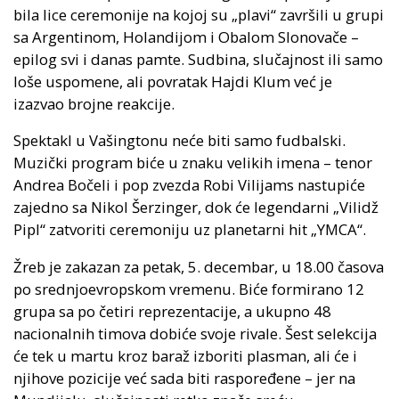
bila lice ceremonije na kojoj su „plavi“ završili u grupi
sa Argentinom, Holandijom i Obalom Slonovače –
epilog svi i danas pamte. Sudbina, slučajnost ili samo
loše uspomene, ali povratak Hajdi Klum već je
izazvao brojne reakcije.
Spektakl u Vašingtonu neće biti samo fudbalski.
Muzički program biće u znaku velikih imena – tenor
Andrea Bočeli i pop zvezda Robi Vilijams nastupiće
zajedno sa Nikol Šerzinger, dok će legendarni „Vilidž
Pipl“ zatvoriti ceremoniju uz planetarni hit „YMCA“.
Žreb je zakazan za petak, 5. decembar, u 18.00 časova
po srednjoevropskom vremenu. Biće formirano 12
grupa sa po četiri reprezentacije, a ukupno 48
nacionalnih timova dobiće svoje rivale. Šest selekcija
će tek u martu kroz baraž izboriti plasman, ali će i
njihove pozicije već sada biti raspoređene – jer na