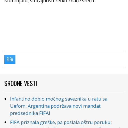
Mundijalu, slučajnosti retko znače sreću.
FIFA
SRODNE VESTI
Infantino dobio moćnog saveznika u ratu sa
Uefom: Argentina podržava novi mandat
predsednika FIFA!
FIFA priznala greške, pa poslala oštru poruku: