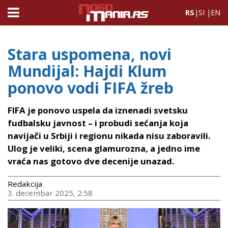
RS
|
SI
|
EN
Stara uspomena, novi
Mundijal: Hajdi Klum
ponovo vodi FIFA žreb
FIFA je ponovo uspela da iznenadi svetsku
fudbalsku javnost – i probudi sećanja koja
navijači u Srbiji i regionu nikada nisu zaboravili.
Ulog je veliki, scena glamurozna, a jedno ime
vraća nas gotovo dve decenije unazad.
Redakcija
3. decembar 2025, 2:58