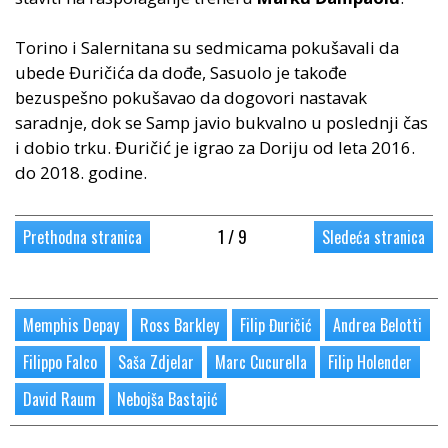
Torino i Salernitana su sedmicama pokušavali da
ubede Đuričića da dođe, Sasuolo je takođe
bezuspešno pokušavao da dogovori nastavak
saradnje, dok se Samp javio bukvalno u poslednji čas
i dobio trku. Đuričić je igrao za Doriju od leta 2016.
do 2018. godine.
1 / 9
Prethodna stranica
Sledeća stranica
Memphis Depay
Ross Barkley
Filip Đuričić
Andrea Belotti
Filippo Falco
Saša Zdjelar
Marc Cucurella
Filip Holender
David Raum
Nebojša Bastajić