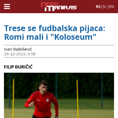
RS
|
SI
|
EN
Trese se fudbalska pijaca:
Romi mali i "Koloseum"
Ivan Radošević
29. jul 2022, 6:58
FILIP ĐURIČIĆ