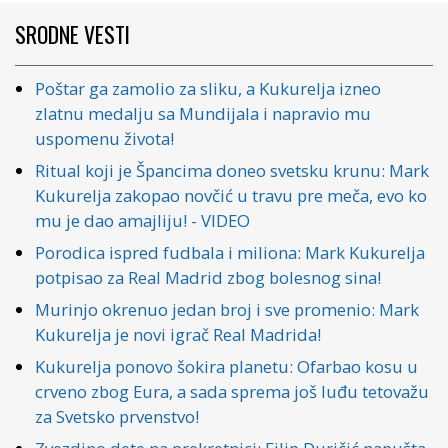
SRODNE VESTI
Poštar ga zamolio za sliku, a Kukurelja izneo
zlatnu medalju sa Mundijala i napravio mu
uspomenu života!
Ritual koji je Špancima doneo svetsku krunu: Mark
Kukurelja zakopao novčić u travu pre meča, evo ko
mu je dao amajliju! - VIDEO
Porodica ispred fudbala i miliona: Mark Kukurelja
potpisao za Real Madrid zbog bolesnog sina!
Murinjo okrenuo jedan broj i sve promenio: Mark
Kukurelja je novi igrač Real Madrida!
Kukurelja ponovo šokira planetu: Ofarbao kosu u
crveno zbog Eura, a sada sprema još luđu tetovažu
za Svetsko prvenstvo!