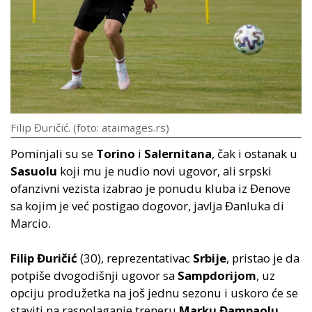
Filip Đuričić. (foto: ataimages.rs)
Pominjali su se
Torino
i
Salernitana
, čak i ostanak u
Sasuolu
koji mu je nudio novi ugovor, ali srpski
ofanzivni vezista izabrao je ponudu kluba iz Đenove
sa kojim je već postigao dogovor, javlja Đanluka di
Marcio.
Filip Đuričić
(30), reprezentativac
Srbije
, pristao je da
potpiše dvogodišnji ugovor sa
Sampdorijom
, uz
opciju produžetka na još jednu sezonu i uskoro će se
staviti na raspolaganje treneru
Marku Đampaolu
.