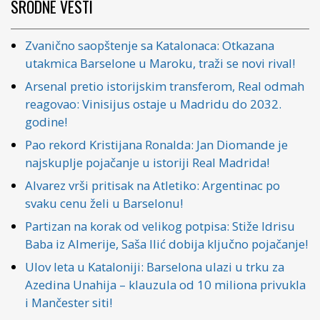
SRODNE VESTI
Zvanično saopštenje sa Katalonaca: Otkazana
utakmica Barselone u Maroku, traži se novi rival!
Arsenal pretio istorijskim transferom, Real odmah
reagovao: Vinisijus ostaje u Madridu do 2032.
godine!
Pao rekord Kristijana Ronalda: Jan Diomande je
najskuplje pojačanje u istoriji Real Madrida!
Alvarez vrši pritisak na Atletiko: Argentinac po
svaku cenu želi u Barselonu!
Partizan na korak od velikog potpisa: Stiže Idrisu
Baba iz Almerije, Saša Ilić dobija ključno pojačanje!
Ulov leta u Kataloniji: Barselona ulazi u trku za
Azedina Unahija – klauzula od 10 miliona privukla
i Mančester siti!