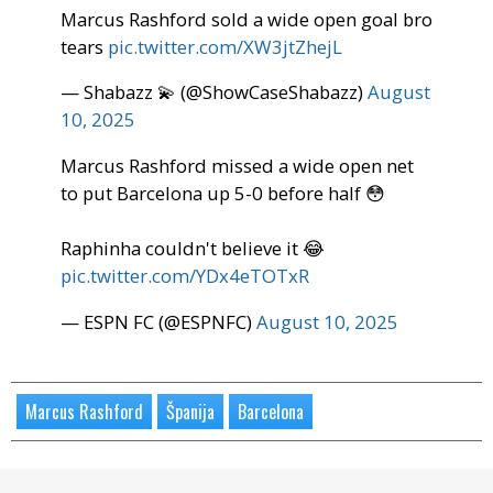
Marcus Rashford sold a wide open goal bro
tears
pic.twitter.com/XW3jtZhejL
— Shabazz 💫 (@ShowCaseShabazz)
August
10, 2025
Marcus Rashford missed a wide open net
to put Barcelona up 5-0 before half 😳
Raphinha couldn't believe it 😂
pic.twitter.com/YDx4eTOTxR
— ESPN FC (@ESPNFC)
August 10, 2025
Marcus Rashford
Španija
Barcelona