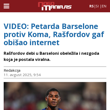
RS
|
SI
|
EN
VIDEO: Petarda Barselone
protiv Koma, Rašfordov gaf
obišao internet
Rašfordov debi u Barseloni obeležila i nezgoda
koja je postala viralna.
Redakcija
11. avgust 2025, 9:54