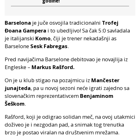
godine!
Barselona
je juče osvojila tradicionalni
Trofej
Đoana Gampera
i to ubedljivo! Sa čak 5:0 savladala
je italijanski
Komo
, čiji je trener nekadašnji as
Barselone
Sesk Fabregas
.
Pred navijačima Barselone debitovao je novajlija iz
Engleske –
Markus Rašford.
On je u klub stigao na pozajmicu iz
Mančester
junajteda
, pa u novoj sezoni neće igrati zajedno sa
slovenačkim reprezentativcem
Benjaminom
Šeškom
.
Rašford, koji je odigrao solidan meč, na ovoj utakmici
doživeo je i nezgodan pad, a snimak tog trenutka
brzo je postao viralan na društvenim mrežama.