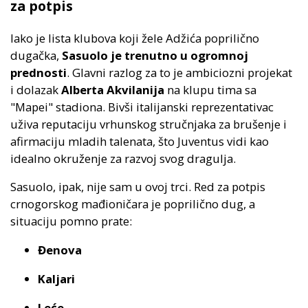
za potpis
Iako je lista klubova koji žele Adžića poprilično
dugačka,
Sasuolo je trenutno u ogromnoj
prednosti
. Glavni razlog za to je ambiciozni projekat
i dolazak
Alberta Akvilanija
na klupu tima sa
"Mapei" stadiona. Bivši italijanski reprezentativac
uživa reputaciju vrhunskog stručnjaka za brušenje i
afirmaciju mladih talenata, što Juventus vidi kao
idealno okruženje za razvoj svog dragulja.
Sasuolo, ipak, nije sam u ovoj trci. Red za potpis
crnogorskog mađioničara je poprilično dug, a
situaciju pomno prate:
Đenova
Kaljari
Leće