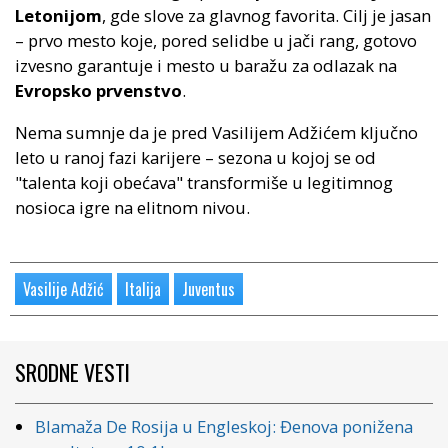
Letonijom
, gde slove za glavnog favorita. Cilj je jasan
– prvo mesto koje, pored selidbe u jači rang, gotovo
izvesno garantuje i mesto u baražu za odlazak na
Evropsko prvenstvo
.
Nema sumnje da je pred Vasilijem Adžićem ključno
leto u ranoj fazi karijere – sezona u kojoj se od
"talenta koji obećava" transformiše u legitimnog
nosioca igre na elitnom nivou.
Vasilije Adžić
Italija
Juventus
SRODNE VESTI
Blamaža De Rosija u Engleskoj: Đenova ponižena