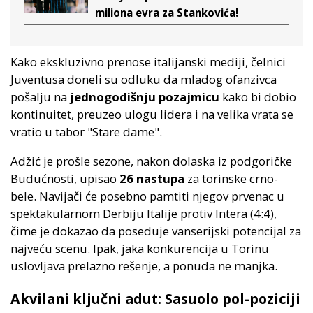
miliona evra za Stankovića!
Kako ekskluzivno prenose italijanski mediji, čelnici
Juventusa doneli su odluku da mladog ofanzivca
pošalju na
jednogodišnju pozajmicu
kako bi dobio
kontinuitet, preuzeo ulogu lidera i na velika vrata se
vratio u tabor "Stare dame".
Adžić je prošle sezone, nakon dolaska iz podgoričke
Budućnosti, upisao
26 nastupa
za torinske crno-
bele. Navijači će posebno pamtiti njegov prvenac u
spektakularnom Derbiju Italije protiv Intera (4:4),
čime je dokazao da poseduje vanserijski potencijal za
najveću scenu. Ipak, jaka konkurencija u Torinu
uslovljava prelazno rešenje, a ponuda ne manjka.
Akvilani ključni adut: Sasuolo pol-poziciji