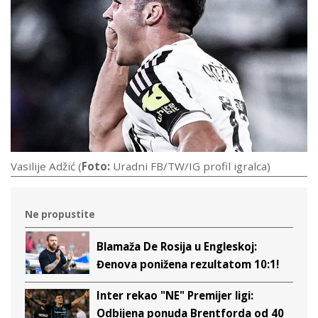
Vasilije Adžić (
Foto:
Uradni FB/TW/IG profil igralca)
Ne propustite
Blamaža De Rosija u Engleskoj:
Đenova ponižena rezultatom 10:1!
Inter rekao "NE" Premijer ligi:
Odbijena ponuda Brentforda od 40