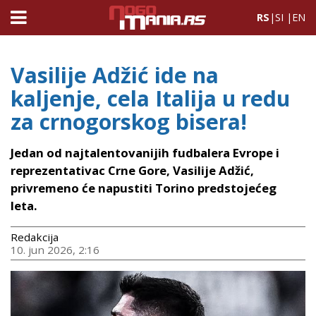
RS
|
SI
|
EN
Vasilije Adžić ide na
kaljenje, cela Italija u redu
za crnogorskog bisera!
Jedan od najtalentovanijih fudbalera Evrope i
reprezentativac Crne Gore, Vasilije Adžić,
privremeno će napustiti Torino predstojećeg
leta.
Redakcija
10. jun 2026, 2:16