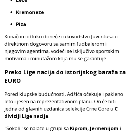
Kremoneze
Piza
Konačnu odluku doneće rukovodstvo Juventusa u
direktnom dogovoru sa samim fudbalerom i
njegovim agentima, vodeći se isključivo sportskim
motivima i minutažom koja mu se garantuje.
Preko Lige nacija do istorijskog baraža za
EURO
Pored klupske budućnosti, Adžića očekuje i pakleno
leto i jesen na reprezentativnom planu. On će biti
jedna od glavnih uzdanica selekcije Crne Gore u
C
diviziji Lige nacija
.
"Sokoli" se nalaze u grupi sa
Kiprom, Jermenijom i