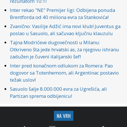
rezultatom 10:1!
Inter rekao "NE" Premijer ligi: Odbijena ponuda
Brentforda od 40 miliona evra za Stankovića!
Zvanično: Vasilije Adžić ima novi klub! Juventus ga
poslao u Sasuolo, ali sačuvao ključnu klauzulu
Tajna Modrićeve dugovečnosti u Milanu:
Otkriveno šta jede hrvatski as, za njegovu ishranu
zadužen je čuveni italijanski šef!
Inter pred konačnom odlukom za Romera: Pao
dogovor sa Totenhemom, ali Argentinac postavio
težak uslov!
Sasuolo šalje 8.000.000 evra za Ugrešića, ali
Partizan sprema odbijenicu!
NA VRH