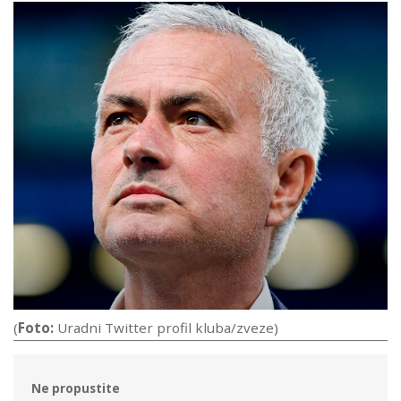
(
Foto:
Uradni Twitter profil kluba/zveze)
Ne propustite