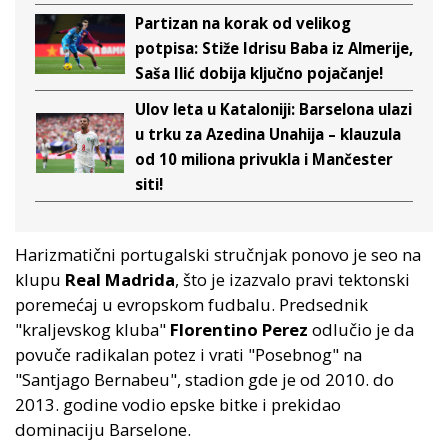
Partizan na korak od velikog
potpisa: Stiže Idrisu Baba iz Almerije,
Saša Ilić dobija ključno pojačanje!
Ulov leta u Kataloniji: Barselona ulazi
u trku za Azedina Unahija – klauzula
od 10 miliona privukla i Mančester
siti!
Harizmatični portugalski stručnjak ponovo je seo na
klupu
Real Madrida
, što je izazvalo pravi tektonski
poremećaj u evropskom fudbalu. Predsednik
"kraljevskog kluba"
Florentino Perez
odlučio je da
povuče radikalan potez i vrati "Posebnog" na
"Santjago Bernabeu", stadion gde je od 2010. do
2013. godine vodio epske bitke i prekidao
dominaciju Barselone.