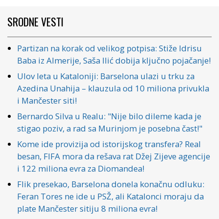
SRODNE VESTI
Partizan na korak od velikog potpisa: Stiže Idrisu
Baba iz Almerije, Saša Ilić dobija ključno pojačanje!
Ulov leta u Kataloniji: Barselona ulazi u trku za
Azedina Unahija – klauzula od 10 miliona privukla
i Mančester siti!
Bernardo Silva u Realu: "Nije bilo dileme kada je
stigao poziv, a rad sa Murinjom je posebna čast!"
Kome ide provizija od istorijskog transfera? Real
besan, FIFA mora da rešava rat Džej Zijeve agencije
i 122 miliona evra za Diomandea!
Flik presekao, Barselona donela konačnu odluku:
Feran Tores ne ide u PSŽ, ali Katalonci moraju da
plate Mančester sitiju 8 miliona evra!