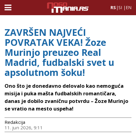
RS
|
SI
|
EN
ZAVRŠEN NAJVEĆI
POVRATAK VEKA! Žoze
Murinjo preuzeo Real
Madrid, fudbalski svet u
apsolutnom šoku!
Ono što je donedavno delovalo kao nemoguća
misija i puka mašta fudbalskih romantičara,
danas je dobilo zvaničnu potvrdu – Žoze Murinjo
se vratio na mesto uspeha!
Redakcija
11. jun 2026, 9:11