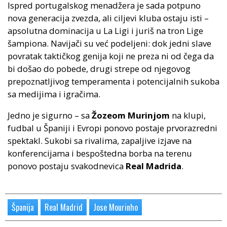
Ispred portugalskog menadžera je sada potpuno
nova generacija zvezda, ali ciljevi kluba ostaju isti –
apsolutna dominacija u La Ligi i juriš na tron Lige
šampiona. Navijači su već podeljeni: dok jedni slave
povratak taktičkog genija koji ne preza ni od čega da
bi došao do pobede, drugi strepe od njegovog
prepoznatljivog temperamenta i potencijalnih sukoba
sa medijima i igračima.
Jedno je sigurno – sa
Žozeom Murinjom
na klupi,
fudbal u Španiji i Evropi ponovo postaje prvorazredni
spektakl. Sukobi sa rivalima, zapaljive izjave na
konferencijama i bespoštedna borba na terenu
ponovo postaju svakodnevica
Real Madrida
.
Španija
Real Madrid
Jose Mourinho