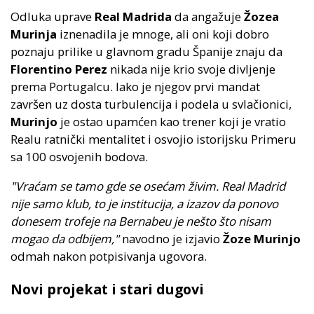
Odluka uprave
Real Madrida
da angažuje
Žozea
Murinja
iznenadila je mnoge, ali oni koji dobro
poznaju prilike u glavnom gradu Španije znaju da
Florentino Perez
nikada nije krio svoje divljenje
prema Portugalcu. Iako je njegov prvi mandat
završen uz dosta turbulencija i podela u svlačionici,
Murinjo
je ostao upamćen kao trener koji je vratio
Realu ratnički mentalitet i osvojio istorijsku Primeru
sa 100 osvojenih bodova.
"Vraćam se tamo gde se osećam živim. Real Madrid
nije samo klub, to je institucija, a izazov da ponovo
donesem trofeje na Bernabeu je nešto što nisam
mogao da odbijem,"
navodno je izjavio
Žoze Murinjo
odmah nakon potpisivanja ugovora.
Novi projekat i stari dugovi