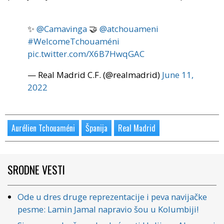
✨
@Camavinga
🤝
@atchouameni
#WelcomeTchouaméni
pic.twitter.com/X6B7HwqGAC
— Real Madrid C.F. (@realmadrid)
June 11,
2022
Aurélien Tchouaméni
Španija
Real Madrid
SRODNE VESTI
Ode u dres druge reprezentacije i peva navijačke
pesme: Lamin Jamal napravio šou u Kolumbiji!