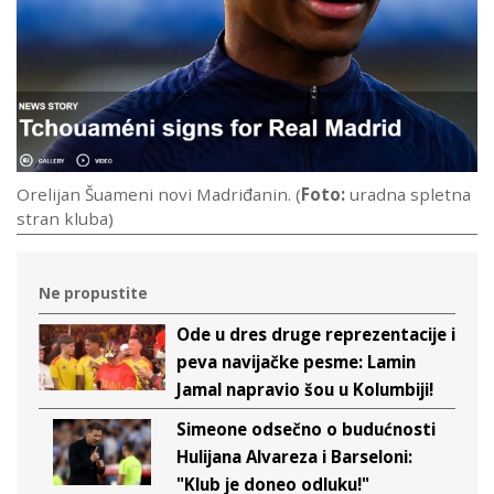
Orelijan Šuameni novi Madriđanin. (
Foto:
uradna spletna
stran kluba)
Ne propustite
Ode u dres druge reprezentacije i
peva navijačke pesme: Lamin
Jamal napravio šou u Kolumbiji!
Simeone odsečno o budućnosti
Hulijana Alvareza i Barseloni:
"Klub je doneo odluku!"