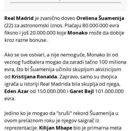
Real Madrid
je zvanično doveo
Oreliena Šuamenija
(22) za astronomski iznos. Plaćaju 80.000.000 evra
fiksno i još 20.000.000 koje
Monako
može da dobije
kroz razne bonuse.
Ako se sve ostvari, a nije nemoguće, Monako bi od
veznog fudbalera mogao da zaradi tačno 100 miliona
evra, što bi Šuamenija učinilo skupljom akvizicijom
od
Kristijana Ronalda
. Zapravo, samo su dvojica
igrača u istoriji Real Madrida bila skuplja od njega,
Eden Azar
od 150.000.000 i
Garet Bejl
101.000.000
evra.
Jedino ko je mogao da "sruši" rekord Šuamenija u
ovom prelaznom roku je njegov saigrač iz
reprezentacije.
Kilijan Mbape
bio je primarna meta