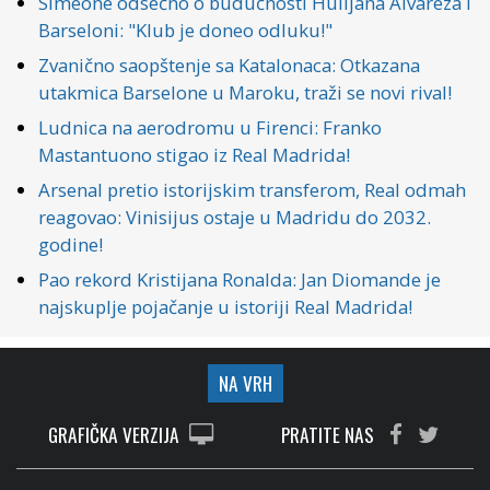
Simeone odsečno o budućnosti Hulijana Alvareza i
Barseloni: "Klub je doneo odluku!"
Zvanično saopštenje sa Katalonaca: Otkazana
utakmica Barselone u Maroku, traži se novi rival!
Ludnica na aerodromu u Firenci: Franko
Mastantuono stigao iz Real Madrida!
Arsenal pretio istorijskim transferom, Real odmah
reagovao: Vinisijus ostaje u Madridu do 2032.
godine!
Pao rekord Kristijana Ronalda: Jan Diomande je
najskuplje pojačanje u istoriji Real Madrida!
NA VRH
GRAFIČKA VERZIJA
PRATITE NAS