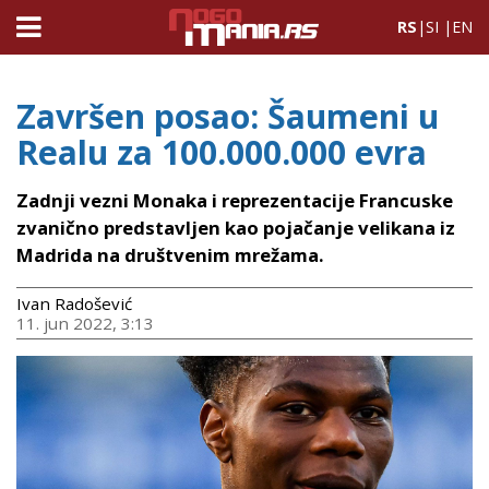
RS
|
SI
|
EN
Završen posao: Šaumeni u
Realu za 100.000.000 evra
Zadnji vezni Monaka i reprezentacije Francuske
zvanično predstavljen kao pojačanje velikana iz
Madrida na društvenim mrežama.
Ivan Radošević
11. jun 2022, 3:13