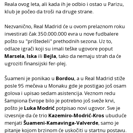
Reala ovog leta, ali kada ih je odbio i ostao u Parizu,
klub je počeo da troši na druge strane.
Nezvanično, Real Madrid će u ovom prelaznom roku
investirati čak 350.000.000 evra u nove fudbalere
pošto su "prištedeli" prethodnih sezona. Uz to,
odlaze igrači koji su imali teške ugovore poput
Marsela
,
Iska
ili
Bejla
, tako da nemaju strah da će
ugroziti finansijski fer-plej.
Šuameni je ponikao u
Bordou
, a u Real Madrid stiže
posle 95 mečeva u Monaku gde je postigao još osam
golova i upisao sedam asistencija. Veznom redu
šampiona Evrope bilo je potrebno još sveže krvi,
pošto je
Luka Modrić
potpisao novi ugovor. Sve je
izvesnije da će trio
Kazemiro-Modrić-Kros
ubuduće
menjati
Šuameni-Kamavinga-Valverde
, samo je
pitanje kojom brzinom će uskočiti u startnu postavu.