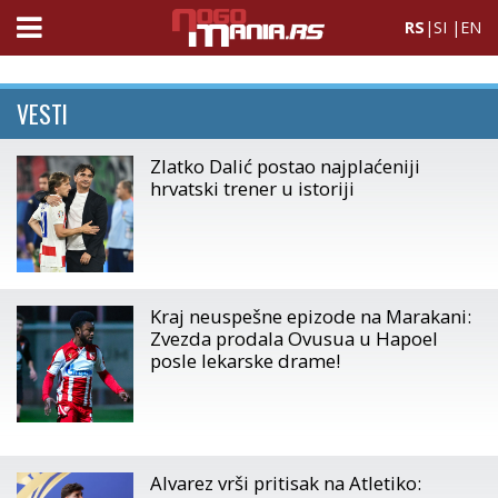
RS
|
SI
|
EN
VESTI
Zlatko Dalić postao najplaćeniji
hrvatski trener u istoriji
Kraj neuspešne epizode na Marakani:
Zvezda prodala Ovusua u Hapoel
posle lekarske drame!
Alvarez vrši pritisak na Atletiko: