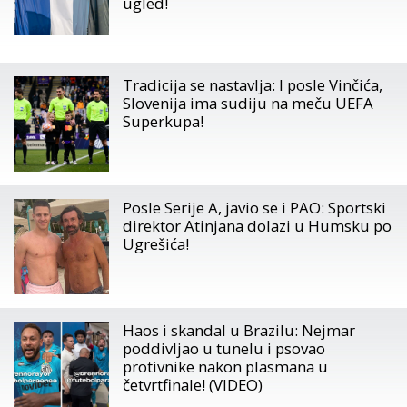
ugled!
Tradicija se nastavlja: I posle Vinčića,
Slovenija ima sudiju na meču UEFA
Superkupa!
Posle Serije A, javio se i PAO: Sportski
direktor Atinjana dolazi u Humsku po
Ugrešića!
Haos i skandal u Brazilu: Nejmar
poddivljao u tunelu i psovao
protivnike nakon plasmana u
četvrtfinale! (VIDEO)