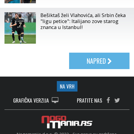
Bešiktaš želi Vlahovića, ali Srbin čeka
"ligu petice": Italijano zove starog
znanca u Istanbul!
NAPRED
NA VRH
GRAFIČKA VERZIJA
PRATITE NAS