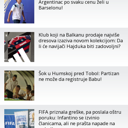
Argentinac po svaku cenu želi u
Barselonu!
Klub koji na Balkanu prodaje najviše
dresova izaziva novom kolekcijom: Da
li će navijači Hajduka biti zadovoljni?
Šok u Humskoj pred Tobol: Partizan
ne može da registruje Babu!
FIFA priznala greške, pa poslala oštru
poruku: Infantino se izvinio
članicama, ali ne prašta napade na