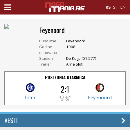
RS
|
SI
|
EN
Feyenoord
Puno ime
Feyenoord
Godine
1908
osnovana
Stadion
De Kuijp (51.577)
Trener
Arne Slot
POSLEDNJA UTAKMICA
2:1
Inter
Feyenoord
11.3.2025.
21:00
VESTI