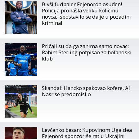
Bivši fudbaler Fejenorda osuđen!
Policija pronašla veliku količinu
novca, ispostavilo se da je u pozadini
kriminal
Pričali su da ga zanima samo novac:
Rahim Sterling potpisao za holandski
klub
Skandal: Hancko spakovao kofere, Al
Nasr se predomislio
Levčenko besan: Kupovinom Ugaldea
Fejenord sponzoriše rat u Ukrajini