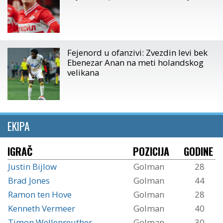
Fejenord u ofanzivi: Zvezdin levi bek
Ebenezar Anan na meti holandskog
velikana
EKIPA
IGRAČ
POZICIJA
GODINE
Justin Bijlow
Golman
28
Brad Jones
Golman
44
Ramon ten Hove
Golman
28
Kenneth Vermeer
Golman
40
Timon Wellenreuther
Golman
30