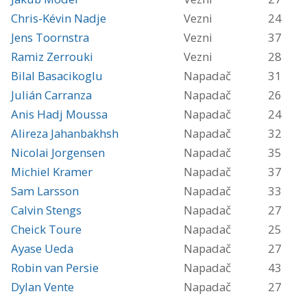
Chris-Kévin Nadje
Vezni
24
Jens Toornstra
Vezni
37
Ramiz Zerrouki
Vezni
28
Bilal Basacikoglu
Napadač
31
Julián Carranza
Napadač
26
Anis Hadj Moussa
Napadač
24
Alireza Jahanbakhsh
Napadač
32
Nicolai Jorgensen
Napadač
35
Michiel Kramer
Napadač
37
Sam Larsson
Napadač
33
Calvin Stengs
Napadač
27
Cheick Toure
Napadač
25
Ayase Ueda
Napadač
27
Robin van Persie
Napadač
43
Dylan Vente
Napadač
27