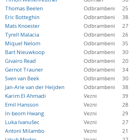
Thomas Beelen
Odbrambeni
25
Eric Botteghin
Odbrambeni
38
Mats Knoester
Odbrambeni
27
Tyrell Malacia
Odbrambeni
26
Miquel Nelom
Odbrambeni
35
Bart Nieuwkoop
Odbrambeni
30
Givairo Read
Odbrambeni
20
Gernot Trauner
Odbrambeni
34
Sven van Beek
Odbrambeni
30
Jan-Arie van der Heijden
Odbrambeni
38
Karim El Ahmadi
Vezni
39
Emil Hansson
Vezni
28
In-beom Hwang
Vezni
29
Luka Ivanušec
Vezni
27
Antoni Milambo
Vezni
21
Jakub Moder
Vezni
27