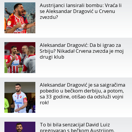
Austrijanci lansirali bombu: Vraća li
se Aleksandar Dragović u Crvenu
zvezdu?
Aleksandar Dragović: Da bi igrao za
Srbiju? Nikada! Crvena zvezda je moj
drugi klub
Aleksandar Dragović je sa saigračima
pobedio u bečkom derbiju, a potom,
sa 33 godine, otišao da odsluži vojni
rok!
To bi bila senzacija! David Luiz
pregovarao s bečkom Austrijom,