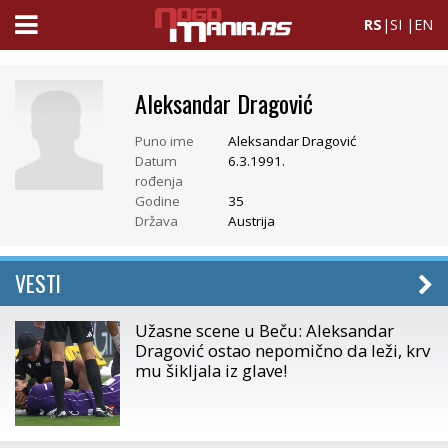
RS
|
SI
|
EN
Aleksandar Dragović
Puno ime
Aleksandar Dragović
Datum
6.3.1991.
rođenja
Godine
35
Država
Austrija
VESTI
Užasne scene u Beču: Aleksandar
Dragović ostao nepomično da leži, krv
mu šikljala iz glave!