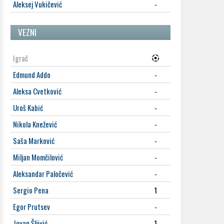
Aleksej Vukičević
-
VEZNI
Igrač
Edmund Addo
-
Aleksa Cvetković
-
Uroš Kabić
-
Nikola Knežević
-
Saša Marković
-
Miljan Momčilović
-
Aleksandar Paločević
-
Sergio Pena
1
Egor Prutsev
-
Jovan Šljivić
1