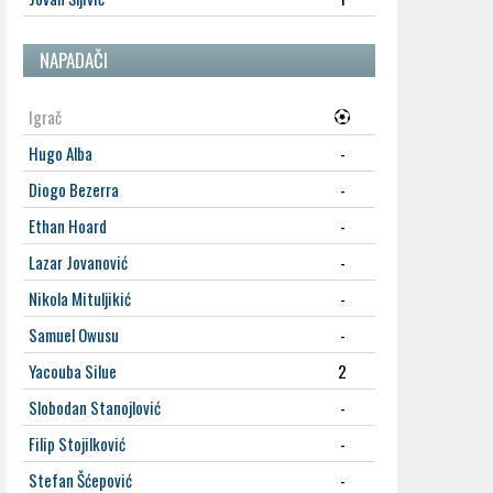
NAPADAČI
Igrač
Hugo Alba
-
Diogo Bezerra
-
Ethan Hoard
-
Lazar Jovanović
-
Nikola Mituljikić
-
Samuel Owusu
-
Yacouba Silue
2
Slobodan Stanojlović
-
Filip Stojilković
-
Stefan Šćepović
-