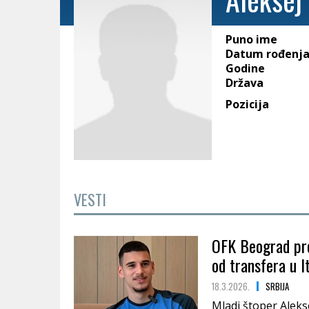
Puno ime
Datum rođenj
Godine
Država
Pozicija
VESTI
OFK Beograd pre
od transfera u It
18.3.2026.
SRBIJA
Mladi štoper Aleks