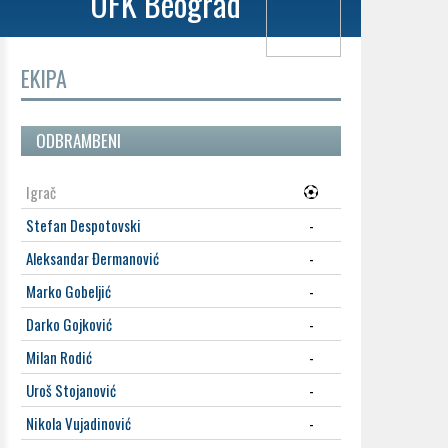
OFK Beograd
EKIPA
ODBRAMBENI
Igrač
Stefan Despotovski
-
Aleksandar Đermanović
-
Marko Gobeljić
-
Darko Gojković
-
Milan Rodić
-
Uroš Stojanović
-
Nikola Vujadinović
-