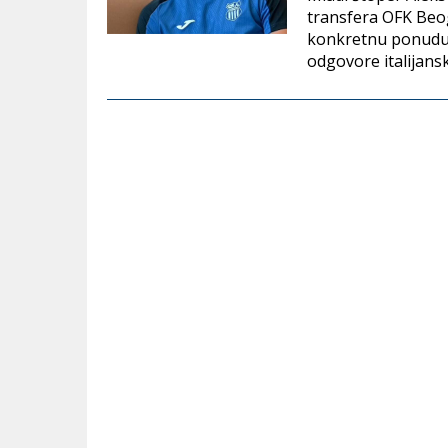
transfera OFK Beog
konkretnu ponudu i
odgovore italijans