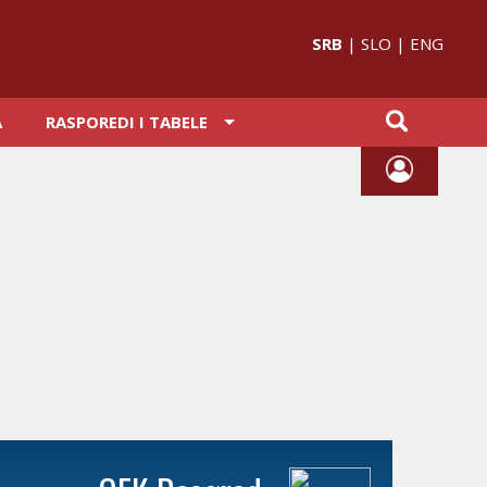
SRB
|
SLO
|
ENG
A
RASPOREDI I TABELE