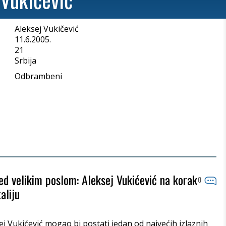
Aleksej Vukičević
a
11.6.2005.
21
Srbija
Odbrambeni
d velikim poslom: Aleksej Vukićević na korak
0
aliju
ej Vukićević mogao bi postati jedan od najvećih izlaznih