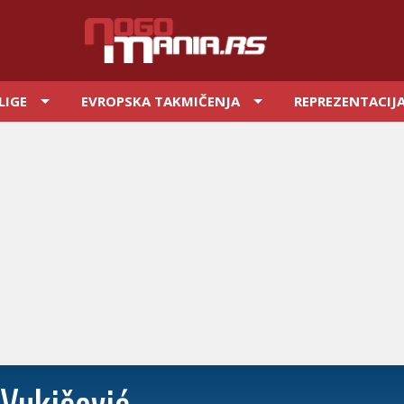
LIGE
EVROPSKA TAKMIČENJA
REPREZENTACIJ
 Vukičević