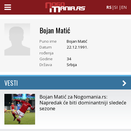
RS
|
SI
|
EN
Bojan Matić
Puno ime
Bojan Matić
Datum
22.12.1991.
rođenja
Godine
34
Država
Srbija
VESTI
Bojan Matić za Nogomania.rs:
Napredak će biti dominantniji sledeće
sezone