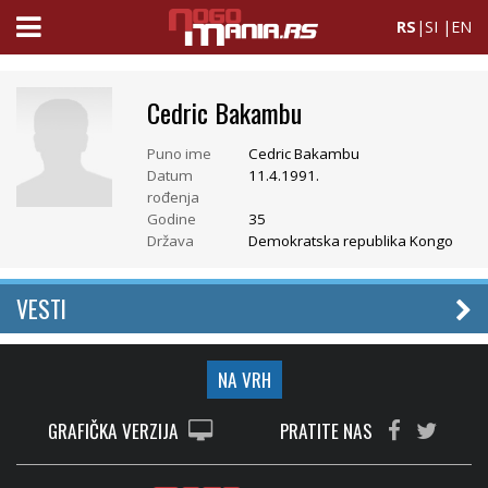
RS
|
SI
|
EN
Cedric Bakambu
Puno ime
Cedric Bakambu
Datum
11.4.1991.
rođenja
Godine
35
Država
Demokratska republika Kongo
VESTI
NA VRH
GRAFIČKA VERZIJA
PRATITE NAS