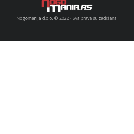
Nogomanija d.o.o. © 2022 - Sva prava su zadržana.