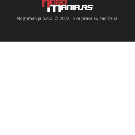
Nogomanija d.o.o. © 2022 - Sva prava su zadržana.