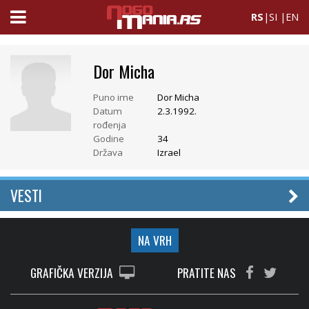
RS
|
SI
|
EN
Dor Micha
Puno ime
Dor Micha
Datum
2.3.1992.
rođenja
Godine
34
Država
Izrael
VESTI
NA VRH
GRAFIČKA VERZIJA
PRATITE NAS