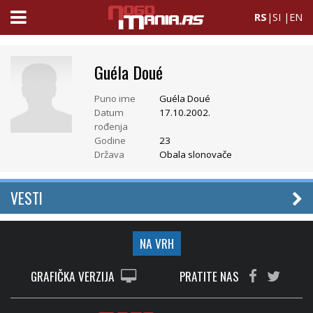
RS
|
SI
|
EN
Guéla Doué
Puno ime
Guéla Doué
Datum
17.10.2002.
rođenja
Godine
23
Država
Obala slonovače
VESTI
NA VRH
GRAFIČKA VERZIJA
PRATITE NAS