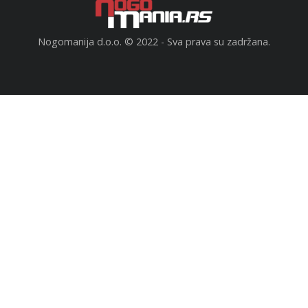
Nogomanija d.o.o. © 2022 - Sva prava su zadržana.