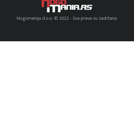
Nogomanija d.o.o. © 2022 - Sva prava su zadržana.