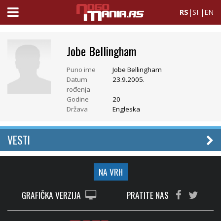
RS
|
SI
|
EN
Jobe Bellingham
Puno ime
Jobe Bellingham
Datum
23.9.2005.
rođenja
Godine
20
Država
Engleska
VESTI
NA VRH
GRAFIČKA VERZIJA
PRATITE NAS