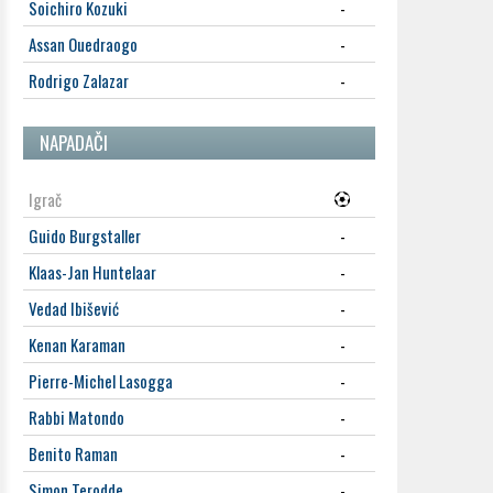
Soichiro Kozuki
-
Assan Ouedraogo
-
Rodrigo Zalazar
-
NAPADAČI
Igrač
Guido Burgstaller
-
Klaas-Jan Huntelaar
-
Vedad Ibišević
-
Kenan Karaman
-
Pierre-Michel Lasogga
-
Rabbi Matondo
-
Benito Raman
-
Simon Terodde
-