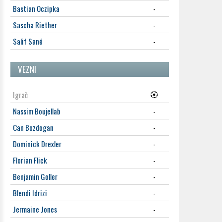
Bastian Oczipka
-
Sascha Riether
-
Salif Sané
-
VEZNI
Igrač
Nassim Boujellab
-
Can Bozdogan
-
Dominick Drexler
-
Florian Flick
-
Benjamin Goller
-
Blendi Idrizi
-
Jermaine Jones
-