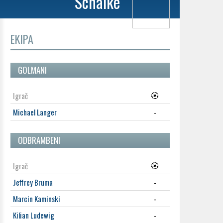
Schalke
EKIPA
GOLMANI
Igrač
Michael Langer
-
ODBRAMBENI
Igrač
Jeffrey Bruma
-
Marcin Kaminski
-
Kilian Ludewig
-