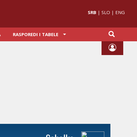
SRB
|
SLO
|
ENG
A
RASPOREDI I TABELE