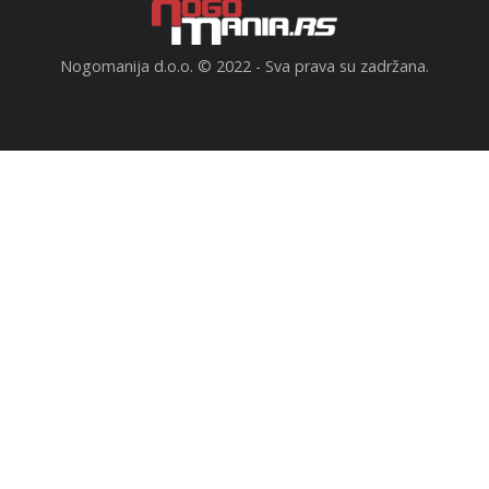
Nogomanija d.o.o. © 2022 - Sva prava su zadržana.