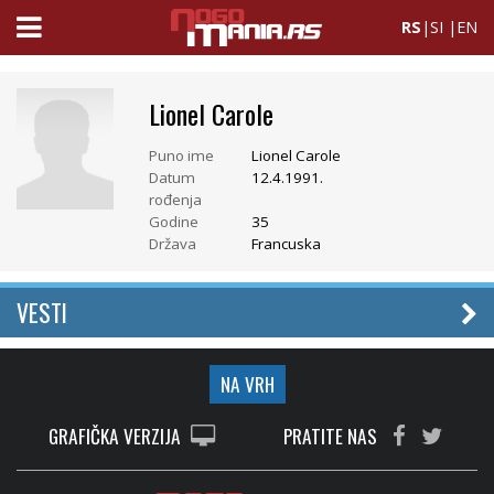
RS
|
SI
|
EN
Lionel Carole
Puno ime
Lionel Carole
Datum
12.4.1991.
rođenja
Godine
35
Država
Francuska
VESTI
NA VRH
GRAFIČKA VERZIJA
PRATITE NAS