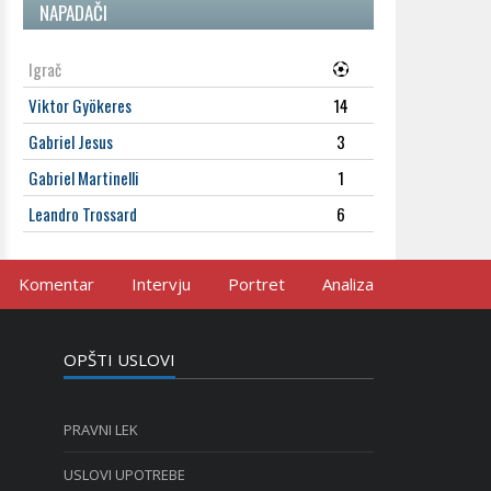
NAPADAČI
Igrač
Viktor Gyökeres
14
Gabriel Jesus
3
Gabriel Martinelli
1
Leandro Trossard
6
Komentar
Intervju
Portret
Analiza
OPŠTI USLOVI
PRAVNI LEK
USLOVI UPOTREBE