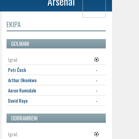
Arsenal
EKIPA
GOLMANI
Igrač
Petr Čech
-
Arthur Okonkwo
-
Aaron Ramsdale
-
David Raya
-
ODBRAMBENI
Igrač