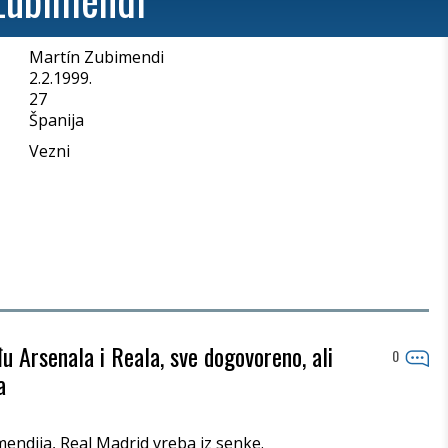
Martín Zubimendi
a
2.2.1999.
27
Španija
Vezni
 Arsenala i Reala, sve dogovoreno, ali
0
a
endija, Real Madrid vreba iz senke.