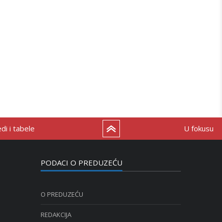
i i tabele
U fokusu
PODACI O PREDUZEĆU
O PREDUZEĆU
REDAKCIJA