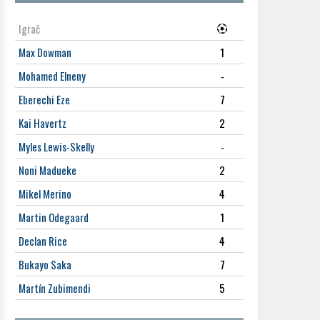
Igrač
Max Dowman
1
Mohamed Elneny
-
Eberechi Eze
7
Kai Havertz
2
Myles Lewis-Skelly
-
Noni Madueke
2
Mikel Merino
4
Martin Odegaard
1
Declan Rice
4
Bukayo Saka
7
Martín Zubimendi
5