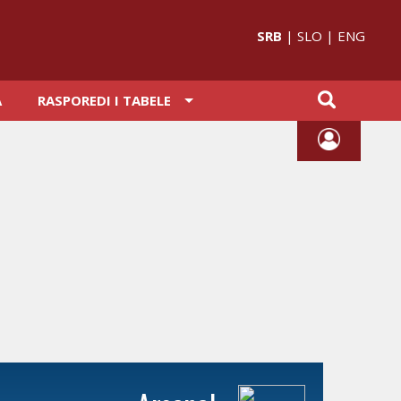
SRB
|
SLO
|
ENG
A
RASPOREDI I TABELE