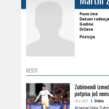
Puno ime
Datum rođenj
Godine
Država
Pozicija
VESTI
Zubimendi između
potpisa još nem
20.6.2025.
ŠPANIJA
Arsenal čeka Zubim