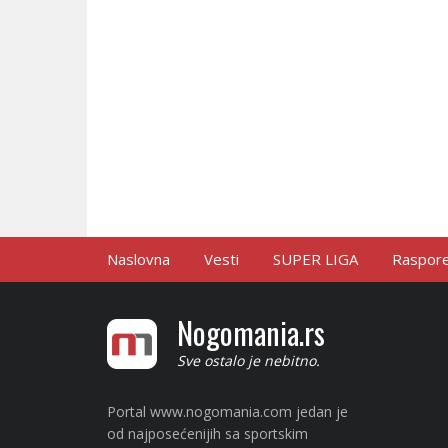
Naslovna
Vesti
SUPER LIGA
Raspored
Nogomania.rs
Sve ostalo je nebitno.
Portal www.nogomania.com jedan je
od najposećenijih sa sportskim