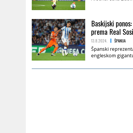
Baskijski ponos:
prema Real Sosi
13.8.2024.
ŠPANIJA
Španski reprezenta
engleskom gigantu