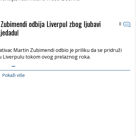
 Zubimendi odbija Liverpul zbog ljubavi
0
jedadu!
tivac Martin Zubimendi odbio je priliku da se pridruži
 Liverpulu tokom ovog prelaznog roka.
...
Pokaži više