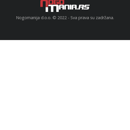
Nogomanija d.o.o. © 2022 - Sva prava su zadržana.