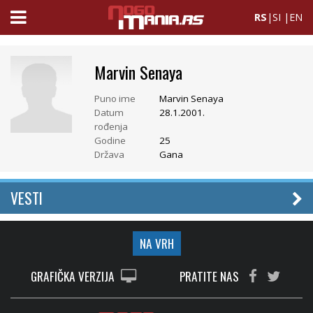
RS
|
SI
|
EN
Marvin Senaya
Puno ime
Marvin Senaya
Datum
28.1.2001.
rođenja
Godine
25
Država
Gana
VESTI
NA VRH
GRAFIČKA VERZIJA
PRATITE NAS