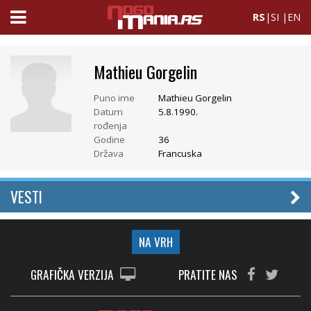
RS
|
SI
|
EN
Mathieu Gorgelin
Puno ime
Mathieu Gorgelin
Datum
5.8.1990.
rođenja
Godine
36
Država
Francuska
VESTI
NA VRH
GRAFIČKA VERZIJA
PRATITE NAS