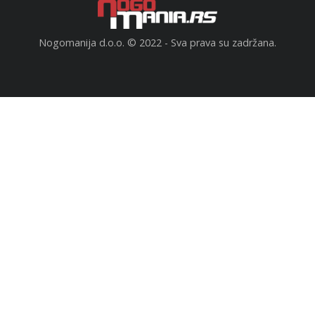
Nogomanija d.o.o. © 2022 - Sva prava su zadržana.