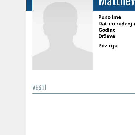
Puno ime
Datum rođenj
Godine
Država
Pozicija
VESTI