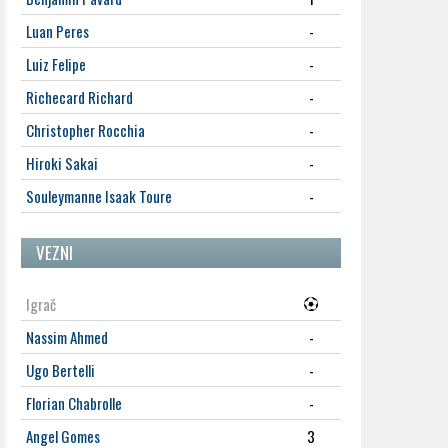
Luan Peres
-
Luiz Felipe
-
Richecard Richard
-
Christopher Rocchia
-
Hiroki Sakai
-
Souleymanne Isaak Toure
-
VEZNI
Igrač
Nassim Ahmed
-
Ugo Bertelli
-
Florian Chabrolle
-
Angel Gomes
3