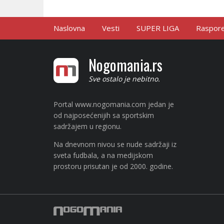
Naslovna
Vesti
SUPER LIGA
Raspored
Nogomania.rs
Sve ostalo je nebitno.
Portal www.nogomania.com jedan je
od najposećenijih sa sportskim
sadržajem u regionu.
Na dnevnom nivou se nude sadržaji iz
sveta fudbala, a na medijskom
prostoru prisutan je od 2000. godine.