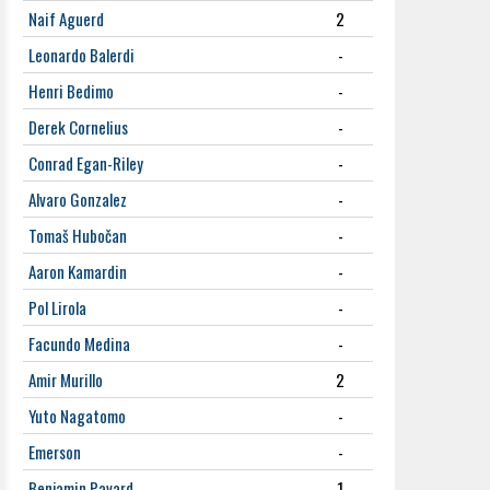
Naif Aguerd
2
Leonardo Balerdi
-
Henri Bedimo
-
Derek Cornelius
-
Conrad Egan-Riley
-
Alvaro Gonzalez
-
Tomaš Hubočan
-
Aaron Kamardin
-
Pol Lirola
-
Facundo Medina
-
Amir Murillo
2
Yuto Nagatomo
-
Emerson
-
Benjamin Pavard
1