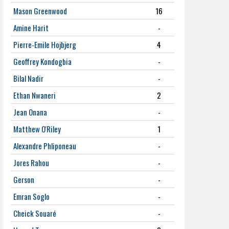
Mason Greenwood
16
Amine Harit
-
Pierre-Emile Hojbjerg
4
Geoffrey Kondogbia
-
Bilal Nadir
-
Ethan Nwaneri
2
Jean Onana
-
Matthew O'Riley
1
Alexandre Phliponeau
-
Jores Rahou
-
Gerson
-
Emran Soglo
-
Cheick Souaré
-