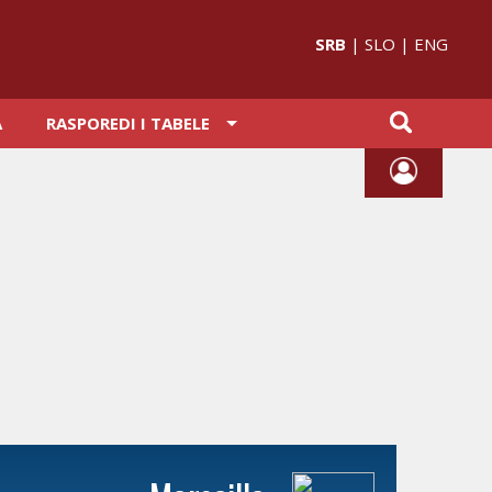
SRB
|
SLO
|
ENG
A
RASPOREDI I TABELE