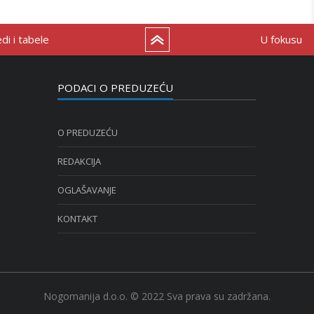
i i tabele
U fokusu
PODACI O PREDUZEĆU
O PREDUZEĆU
REDAKCIJA
OGLAŠAVANJE
KONTAKT
Nogomanija d.o.o. © 2022 Sva prava su zadržana.