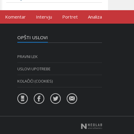
Komentar
Intervju
Portret
Analiza
OPŠTI USLOVI
PRAVNI LEK
USLOVI UPOTREBE
KOLAČIĆI (COOKIES)