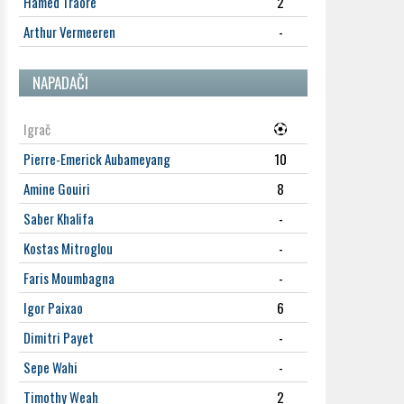
Hamed Traore
2
Arthur Vermeeren
-
NAPADAČI
Igrač
Pierre-Emerick Aubameyang
10
Amine Gouiri
8
Saber Khalifa
-
Kostas Mitroglou
-
Faris Moumbagna
-
Igor Paixao
6
Dimitri Payet
-
Sepe Wahi
-
Timothy Weah
2