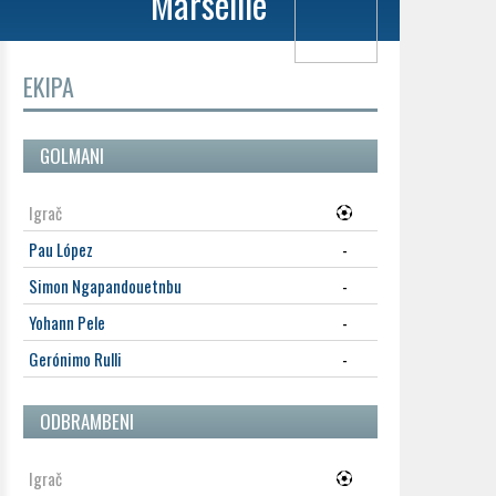
Marseille
EKIPA
GOLMANI
Igrač
Pau López
-
Simon Ngapandouetnbu
-
Yohann Pele
-
Gerónimo Rulli
-
ODBRAMBENI
Igrač