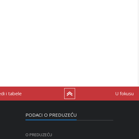
i i tabele
U fokusu
PODACI O PREDUZEĆU
O PREDUZEĆU