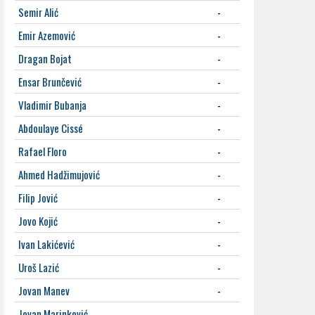
Semir Alić
-
Emir Azemović
-
Dragan Bojat
-
Ensar Brunčević
-
Vladimir Bubanja
-
Abdoulaye Cissé
-
Rafael Floro
-
Ahmed Hadžimujović
-
Filip Jović
-
Jovo Kojić
-
Ivan Lakićević
-
Uroš Lazić
-
Jovan Manev
-
Jovan Marinković
-