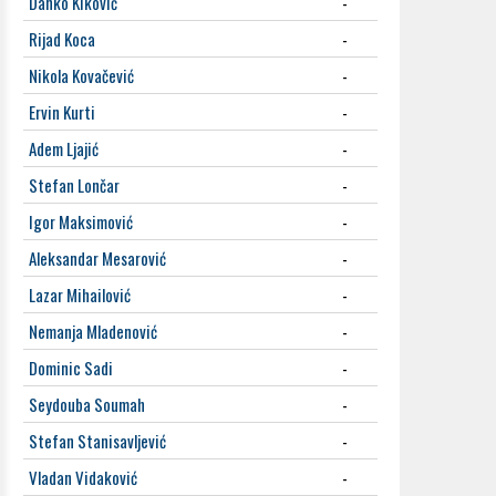
Danko Kiković
-
Rijad Koca
-
Nikola Kovačević
-
Ervin Kurti
-
Adem Ljajić
-
Stefan Lončar
-
Igor Maksimović
-
Aleksandar Mesarović
-
Lazar Mihailović
-
Nemanja Mladenović
-
Dominic Sadi
-
Seydouba Soumah
-
Stefan Stanisavljević
-
Vladan Vidaković
-