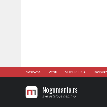
Naslovna
Vesti
SUPER LIGA
Raspored
Nogomania.rs
Sve ostalo je nebitno.