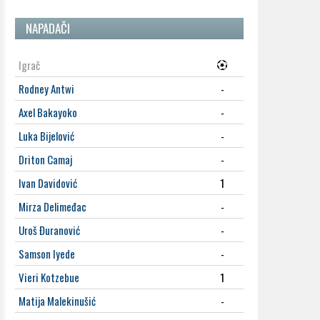
NAPADAČI
Igrač
Rodney Antwi
-
Axel Bakayoko
-
Luka Bijelović
-
Driton Camaj
-
Ivan Davidović
1
Mirza Delimeđac
-
Uroš Đuranović
-
Samson Iyede
-
Vieri Kotzebue
1
Matija Malekinušić
-