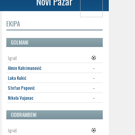
Novi Pazar
EKIPA
GOLMANI
Igrač
Almin Kahrimanović
-
Luka Kukić
-
Stefan Popović
-
Nikola Vujanac
-
ODBRAMBENI
Igrač