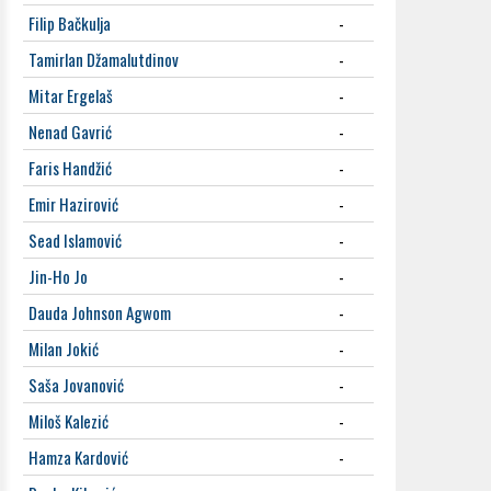
Filip Bačkulja
-
Tamirlan Džamalutdinov
-
Mitar Ergelaš
-
Nenad Gavrić
-
Faris Handžić
-
Emir Hazirović
-
Sead Islamović
-
Jin-Ho Jo
-
Dauda Johnson Agwom
-
Milan Jokić
-
Saša Jovanović
-
Miloš Kalezić
-
Hamza Kardović
-