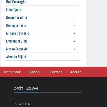
Bob Omoregbe
-
Ejike Opara
-
Dejan Parađina
-
Nemanja Perić
-
Mihajlo Petković
-
Emmanuel Sieh
-
Marko Šćepović
-
Almedin Ziljkić
-
Komentar
Intervju
Portret
Analiza
OPŠTI USLOVI
PRAVNI LEK