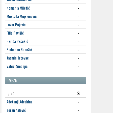
Nemanja Miletić
-
Mustafa Mujezinović
-
Lazar Pajović
-
Filip Pavišić
-
Periša Pešukić
-
Slobodan Rubežić
-
Jasmin Trtovac
-
Vahid Zimonjić
-
VEZNI
Igrač
Adetunji Adeshina
-
Zoran Alilović
-