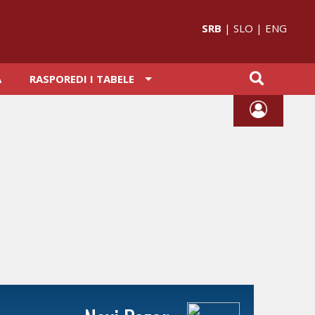
SRB
|
SLO
|
ENG
A
RASPOREDI I TABELE