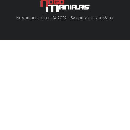
Nogomanija d.o.o. © 2022 - Sva prava su zadržana.