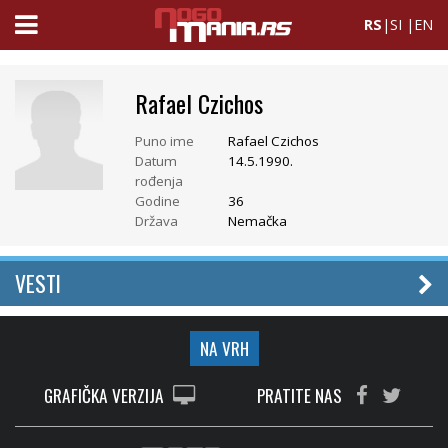
RS
|
SI
|
EN
Rafael Czichos
Puno ime
Rafael Czichos
Datum
14.5.1990.
rođenja
Godine
36
Država
Nemačka
VESTI
NA VRH
GRAFIČKA VERZIJA
PRATITE NAS