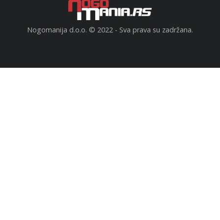
Nogomanija d.o.o. © 2022 - Sva prava su zadržana.