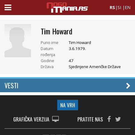
RS
|
SI
|
EN
Tim Howard
Puno ime
Tim Howard
Datum
3.6.1979.
rođenja
Godine
47
Država
Sjedinjene Američke Države
VESTI
NA VRH
GRAFIČKA VERZIJA
PRATITE NAS