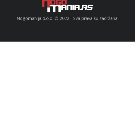
Nogomanija d.o.o. © 2022 - Sva prava su zadržana.