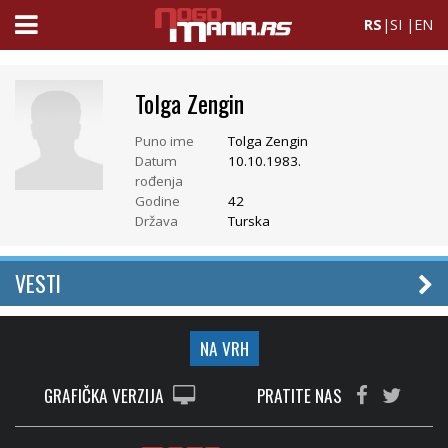
RS
|
SI
|
EN
Tolga Zengin
Puno ime
Tolga Zengin
Datum
10.10.1983.
rođenja
Godine
42
Država
Turska
VESTI
NA VRH
GRAFIČKA VERZIJA
PRATITE NAS